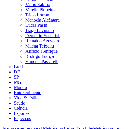
Mario Sabino
Mirelle Pinheiro
Tácio Lorran
Manoela Alcântara
Lucas Pasin
Tiago Pavinatto
Demétrio Vecchioli
Reinaldo Azevedo
Milena Teixeira
Alfredo Henrique
Rodrigo França
Vinícius Passarelli
Brasil
DF
SP
MG
Mundo
Entretenimento
Vida & Estilo
Saúde
Ciência
Esportes
Especiais
Inscreva-se no canal
MetrópolesTV no
YouTube
MetrópolesTV