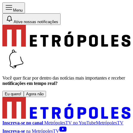
Menu
Ative nossas notificações
Você quer ficar por dentro das notícias mais importantes e receber
notificações em tempo real?
Eu quero!
Agora não
Inscreva-se no canal
MetrópolesTV no
YouTube
MetrópolesTV
Inscreva-se
na MetrópolesTV