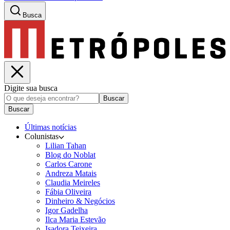
Busca
Digite sua busca
Buscar
Buscar
Últimas notícias
Colunistas
Lilian Tahan
Blog do Noblat
Carlos Carone
Andreza Matais
Claudia Meireles
Fábia Oliveira
Dinheiro & Negócios
Igor Gadelha
Ilca Maria Estevão
Isadora Teixeira