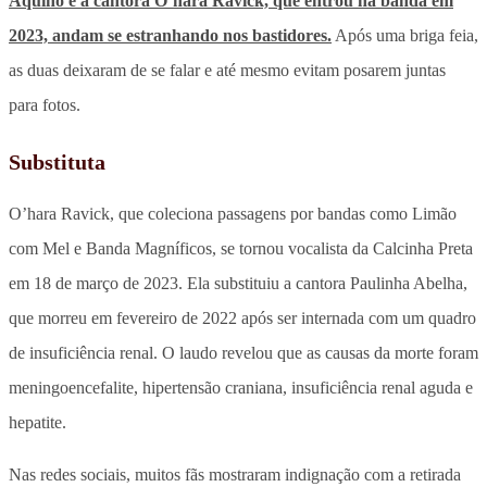
Aquino e a cantora O’hara Ravick, que entrou na banda em
2023, andam se estranhando nos bastidores.
Após uma briga feia,
as duas deixaram de se falar e até mesmo evitam posarem juntas
para fotos.
Substituta
O’hara Ravick, que coleciona passagens por bandas como Limão
com Mel e Banda Magníficos, se tornou vocalista da Calcinha Preta
em 18 de março de 2023. Ela substituiu a cantora Paulinha Abelha,
que morreu em fevereiro de 2022 após ser internada com um quadro
de insuficiência renal. O laudo revelou que as causas da morte foram
meningoencefalite, hipertensão craniana, insuficiência renal aguda e
hepatite.
Nas redes sociais, muitos fãs mostraram indignação com a retirada