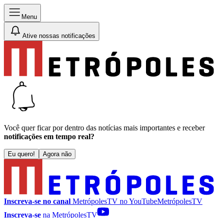
Menu
Ative nossas notificações
Você quer ficar por dentro das notícias mais importantes e receber
notificações em tempo real?
Eu quero!
Agora não
Inscreva-se no canal
MetrópolesTV no
YouTube
MetrópolesTV
Inscreva-se
na MetrópolesTV