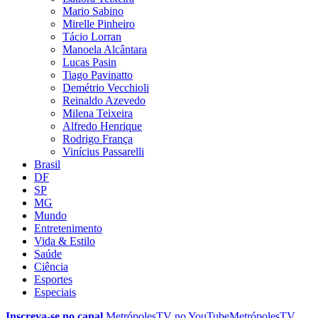
Mario Sabino
Mirelle Pinheiro
Tácio Lorran
Manoela Alcântara
Lucas Pasin
Tiago Pavinatto
Demétrio Vecchioli
Reinaldo Azevedo
Milena Teixeira
Alfredo Henrique
Rodrigo França
Vinícius Passarelli
Brasil
DF
SP
MG
Mundo
Entretenimento
Vida & Estilo
Saúde
Ciência
Esportes
Especiais
Inscreva-se no canal
MetrópolesTV no
YouTube
MetrópolesTV