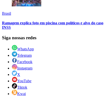
Brasil
Ramagem explica foto em piscina com políticos e alvo do caso
INSS
Siga nossas redes
WhatsApp
Telegram
Facebook
Instagram
X
YouTube
Tiktok
Kwai