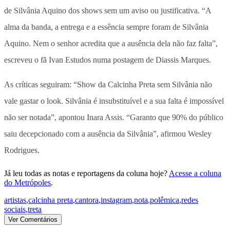
de Silvânia Aquino dos shows sem um aviso ou justificativa. “A
alma da banda, a entrega e a essência sempre foram de Silvânia
Aquino. Nem o senhor acredita que a ausência dela não faz falta”,
escreveu o fã Ivan Estudos numa postagem de Diassis Marques.
As críticas seguiram: “Show da Calcinha Preta sem Silvânia não
vale gastar o look. Silvânia é insubstituível e a sua falta é impossível
não ser notada”, apontou Inara Assis. “Garanto que 90% do público
saiu decepcionado com a ausência da Silvânia”, afirmou Wesley
Rodrigues.
Já leu todas as notas e reportagens da coluna hoje?
Acesse a coluna
do Metrópoles
.
artistas
,
calcinha preta
,
cantora
,
instagram
,
nota
,
polêmica
,
redes
sociais
,
treta
Ver Comentários