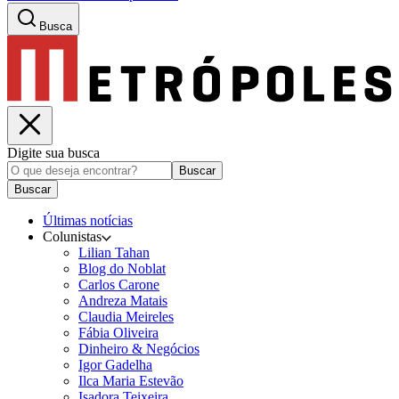
Busca
Digite sua busca
Buscar
Buscar
Últimas notícias
Colunistas
Lilian Tahan
Blog do Noblat
Carlos Carone
Andreza Matais
Claudia Meireles
Fábia Oliveira
Dinheiro & Negócios
Igor Gadelha
Ilca Maria Estevão
Isadora Teixeira