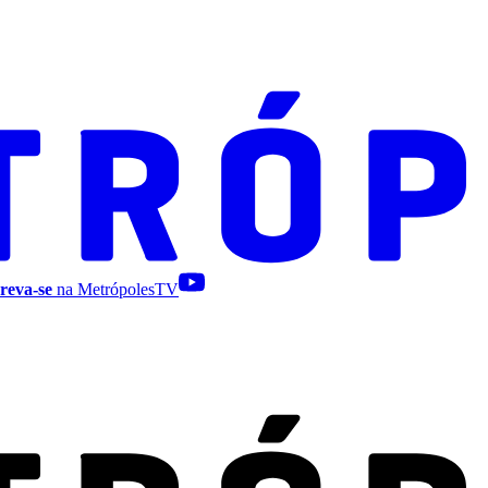
reva-se
na MetrópolesTV