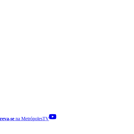
reva-se
na MetrópolesTV