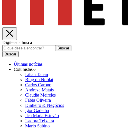
Digite sua busca
Buscar
Buscar
Últimas notícias
Colunistas
Lilian Tahan
Blog do Noblat
Carlos Carone
Andreza Matais
Claudia Meireles
Fábia Oliveira
Dinheiro & Negócios
Igor Gadelha
Ilca Maria Estevão
Isadora Teixeira
Mario Sabino