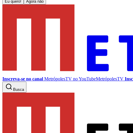
Eu quero!
Agora não
Inscreva-se no canal
MetrópolesTV no
YouTube
MetrópolesTV
Insc
Busca