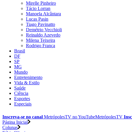
Mirelle Pinheiro
Tácio Lorran
Manoela Alcântara
Lucas Pasin
Tiago Pavinatto
Demétrio Vecchioli
Reinaldo Azevedo
Milena Teixeira
Rodrigo França
Brasil
DF
SP
MG
Mundo
Entretenimento
Vida & Estilo
Saúde
Ciência
Esportes
Especiais
Inscreva-se no canal
MetrópolesTV no
YouTube
MetrópolesTV
Insc
Página Inicial
Colunas