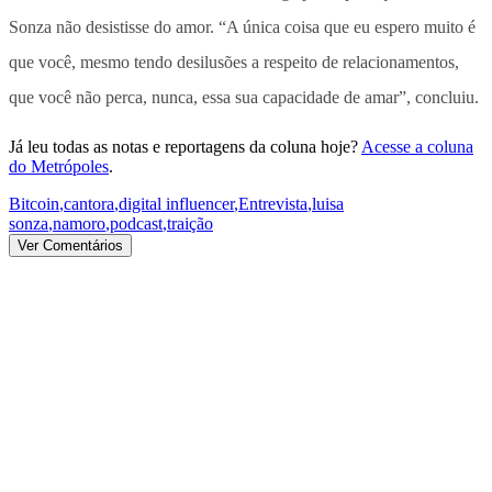
Sonza não desistisse do amor. “A única coisa que eu espero muito é
que você, mesmo tendo desilusões a respeito de relacionamentos,
que você não perca, nunca, essa sua capacidade de amar”, concluiu.
Já leu todas as notas e reportagens da coluna hoje?
Acesse a coluna
do Metrópoles
.
Bitcoin
,
cantora
,
digital influencer
,
Entrevista
,
luisa
sonza
,
namoro
,
podcast
,
traição
Ver Comentários