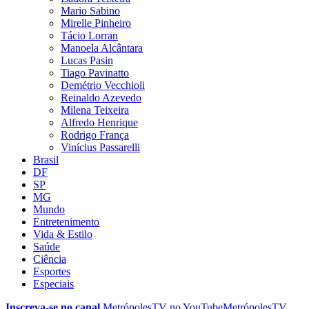
Mario Sabino
Mirelle Pinheiro
Tácio Lorran
Manoela Alcântara
Lucas Pasin
Tiago Pavinatto
Demétrio Vecchioli
Reinaldo Azevedo
Milena Teixeira
Alfredo Henrique
Rodrigo França
Vinícius Passarelli
Brasil
DF
SP
MG
Mundo
Entretenimento
Vida & Estilo
Saúde
Ciência
Esportes
Especiais
Inscreva-se no canal
MetrópolesTV no
YouTube
MetrópolesTV