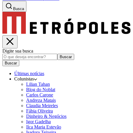
Busca
Digite sua busca
Buscar
Buscar
Últimas notícias
Colunistas
Lilian Tahan
Blog do Noblat
Carlos Carone
Andreza Matais
Claudia Meireles
Fábia Oliveira
Dinheiro & Negócios
Igor Gadelha
Ilca Maria Estevão
Isadora Teixeira