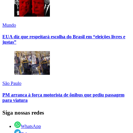
Mundo
EUA diz que respeitará escolha do Brasil em “eleições livres e
justas”
São Paulo
PM arranca à força motorista de ônibus que pediu passagem
para viatura
Siga nossas redes
WhatsApp