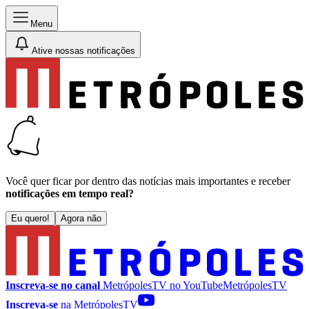
Menu
Ative nossas notificações
Você quer ficar por dentro das notícias mais importantes e receber
notificações em tempo real?
Eu quero!
Agora não
Inscreva-se no canal
MetrópolesTV no
YouTube
MetrópolesTV
Inscreva-se
na MetrópolesTV