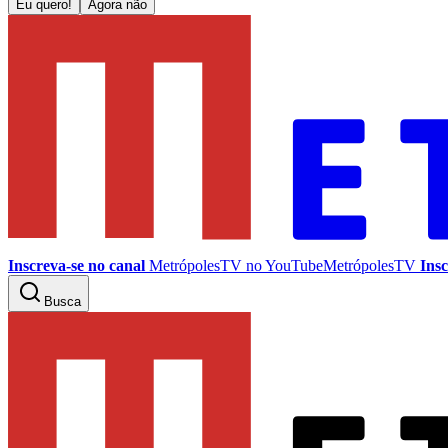
Eu quero!
Agora não
Inscreva-se no canal
MetrópolesTV no
YouTube
MetrópolesTV
Insc
Busca