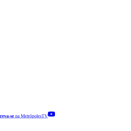
reva-se
na MetrópolesTV