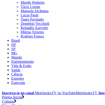
Mirelle Pinheiro
Tácio Lorran
Manoela Alcântara
Lucas Pasin
Tiago Pavinatto
Demétrio Vecchioli
Reinaldo Azevedo
Milena Teixeira
Rodrigo França
Brasil
DF
SP
MG
Mundo
Entretenimento
Vida & Estilo
Saúde
Ciência
Esportes
Especiais
Inscreva-se no canal
MetrópolesTV no
YouTube
MetrópolesTV
Insc
Página Inicial
Colunas