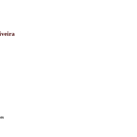
iveira
es