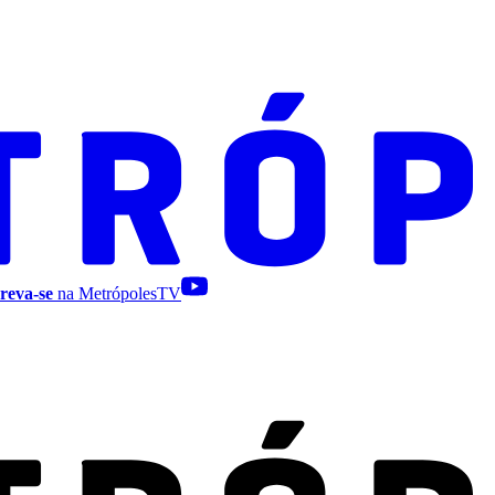
reva-se
na MetrópolesTV