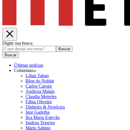
Digite sua busca
Buscar
Buscar
Últimas notícias
Colunistas
Lilian Tahan
Blog do Noblat
Carlos Carone
Andreza Matais
Claudia Meireles
Fábia Oliveira
Dinheiro & Negócios
Igor Gadelha
Ilca Maria Estevão
Isadora Teixeira
Mario Sabino