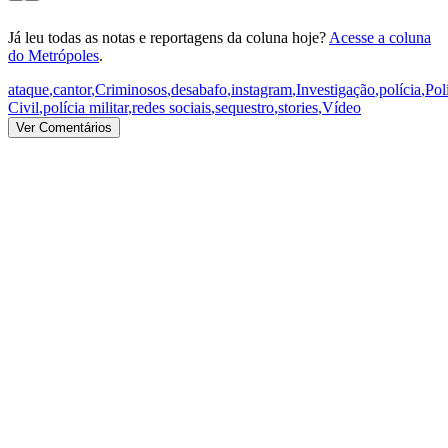
Já leu todas as notas e reportagens da coluna hoje?
Acesse a coluna
do Metrópoles
.
ataque
,
cantor
,
Criminosos
,
desabafo
,
instagram
,
Investigação
,
polícia
,
Pol
Civil
,
polícia militar
,
redes sociais
,
sequestro
,
stories
,
Vídeo
Ver Comentários