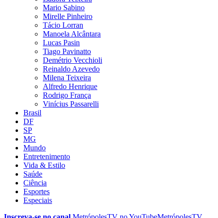
Mario Sabino
Mirelle Pinheiro
Tácio Lorran
Manoela Alcântara
Lucas Pasin
Tiago Pavinatto
Demétrio Vecchioli
Reinaldo Azevedo
Milena Teixeira
Alfredo Henrique
Rodrigo França
Vinícius Passarelli
Brasil
DF
SP
MG
Mundo
Entretenimento
Vida & Estilo
Saúde
Ciência
Esportes
Especiais
Inscreva-se no canal
MetrópolesTV no
YouTube
MetrópolesTV