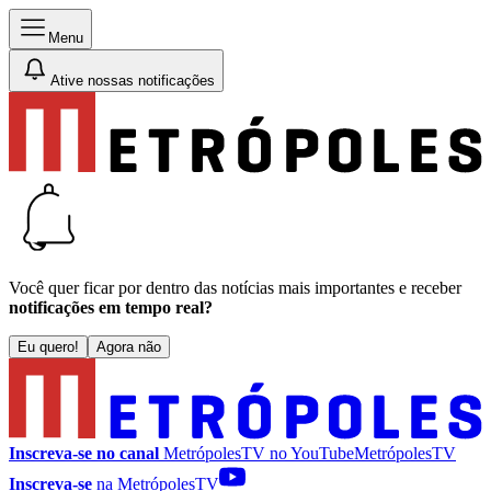
Menu
Ative nossas notificações
Você quer ficar por dentro das notícias mais importantes e receber
notificações em tempo real?
Eu quero!
Agora não
Inscreva-se no canal
MetrópolesTV no
YouTube
MetrópolesTV
Inscreva-se
na MetrópolesTV