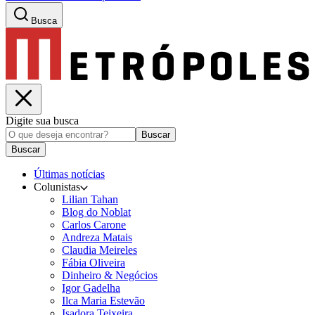
Busca
Digite sua busca
Buscar
Buscar
Últimas notícias
Colunistas
Lilian Tahan
Blog do Noblat
Carlos Carone
Andreza Matais
Claudia Meireles
Fábia Oliveira
Dinheiro & Negócios
Igor Gadelha
Ilca Maria Estevão
Isadora Teixeira