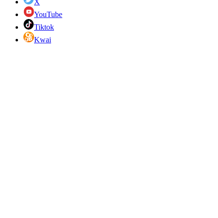
X
YouTube
Tiktok
Kwai