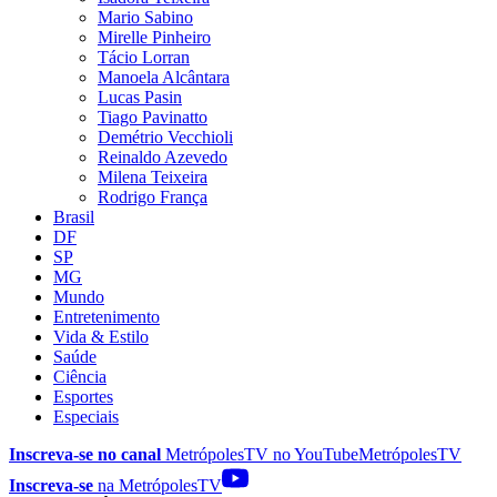
Mario Sabino
Mirelle Pinheiro
Tácio Lorran
Manoela Alcântara
Lucas Pasin
Tiago Pavinatto
Demétrio Vecchioli
Reinaldo Azevedo
Milena Teixeira
Rodrigo França
Brasil
DF
SP
MG
Mundo
Entretenimento
Vida & Estilo
Saúde
Ciência
Esportes
Especiais
Inscreva-se no canal
MetrópolesTV no
YouTube
MetrópolesTV
Inscreva-se
na MetrópolesTV