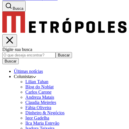
Busca
Digite sua busca
Buscar
Buscar
Últimas notícias
Colunistas
Lilian Tahan
Blog do Noblat
Carlos Carone
Andreza Matais
Claudia Meireles
Fábia Oliveira
Dinheiro & Negócios
Igor Gadelha
Ilca Maria Estevão
Isadora Teixeira