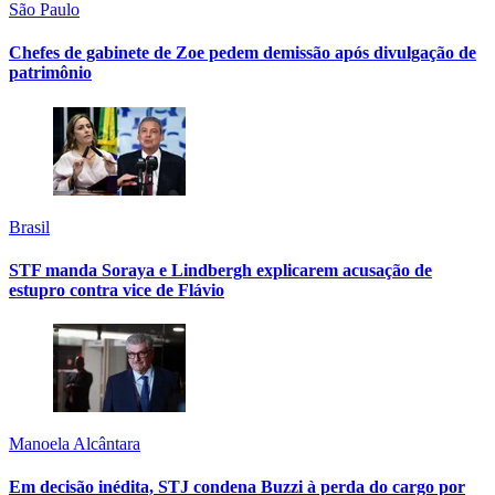
São Paulo
Chefes de gabinete de Zoe pedem demissão após divulgação de
patrimônio
Brasil
STF manda Soraya e Lindbergh explicarem acusação de
estupro contra vice de Flávio
Manoela Alcântara
Em decisão inédita, STJ condena Buzzi à perda do cargo por