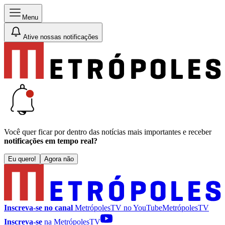
Menu
Ative nossas notificações
Você quer ficar por dentro das notícias mais importantes e receber
notificações em tempo real?
Eu quero!
Agora não
Inscreva-se no canal
MetrópolesTV no
YouTube
MetrópolesTV
Inscreva-se
na MetrópolesTV