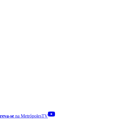
reva-se
na MetrópolesTV