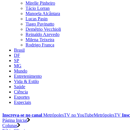
Mirelle Pinheiro
Tácio Lorran
Manoela Alcântara
Lucas Pasin
Tiago Pavinatto
Demétrio Vecchioli
Reinaldo Azevedo
Milena Teixeira
Rodrigo França
Brasil
DF
SP
MG
Mundo
Entretenimento
Vida & Estilo
Saúde
Ciência
Esportes
Especiais
Inscreva-se no canal
MetrópolesTV no
YouTube
MetrópolesTV
Insc
Página Inicial
Colunas