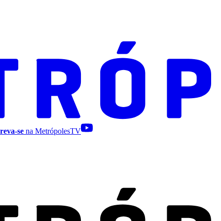
reva-se
na MetrópolesTV