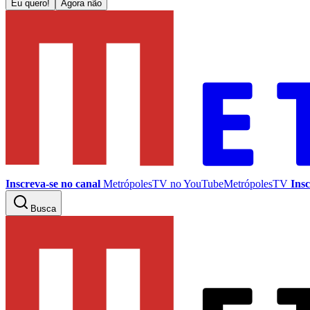
Eu quero!
Agora não
Inscreva-se no canal
MetrópolesTV no
YouTube
MetrópolesTV
Insc
Busca