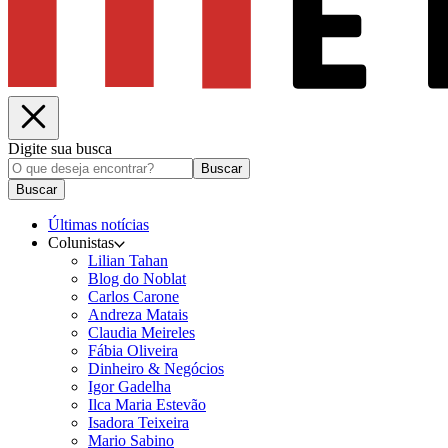
Digite sua busca
Buscar
Buscar
Últimas notícias
Colunistas
Lilian Tahan
Blog do Noblat
Carlos Carone
Andreza Matais
Claudia Meireles
Fábia Oliveira
Dinheiro & Negócios
Igor Gadelha
Ilca Maria Estevão
Isadora Teixeira
Mario Sabino