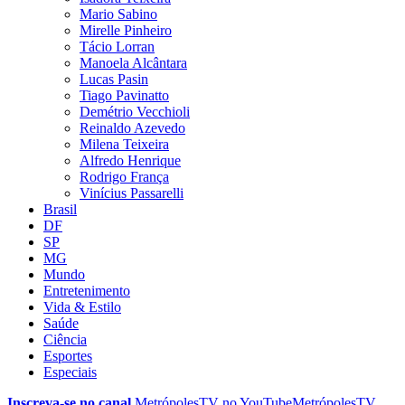
Mario Sabino
Mirelle Pinheiro
Tácio Lorran
Manoela Alcântara
Lucas Pasin
Tiago Pavinatto
Demétrio Vecchioli
Reinaldo Azevedo
Milena Teixeira
Alfredo Henrique
Rodrigo França
Vinícius Passarelli
Brasil
DF
SP
MG
Mundo
Entretenimento
Vida & Estilo
Saúde
Ciência
Esportes
Especiais
Inscreva-se no canal
MetrópolesTV no
YouTube
MetrópolesTV