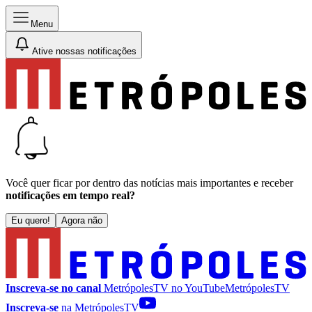
Menu
Ative nossas notificações
Você quer ficar por dentro das notícias mais importantes e receber
notificações em tempo real?
Eu quero!
Agora não
Inscreva-se no canal
MetrópolesTV no
YouTube
MetrópolesTV
Inscreva-se
na MetrópolesTV