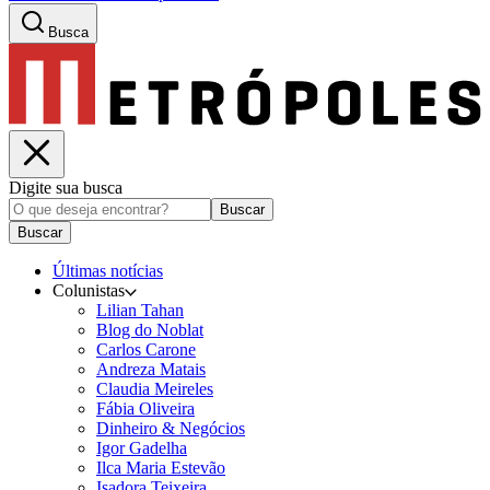
Busca
Digite sua busca
Buscar
Buscar
Últimas notícias
Colunistas
Lilian Tahan
Blog do Noblat
Carlos Carone
Andreza Matais
Claudia Meireles
Fábia Oliveira
Dinheiro & Negócios
Igor Gadelha
Ilca Maria Estevão
Isadora Teixeira