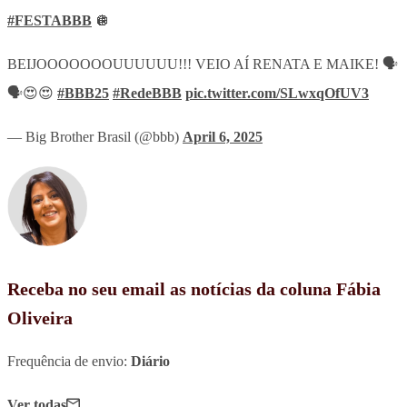
#FESTABBB
🪩
BEIJOOOOOOOUUUUUU!!! VEIO AÍ RENATA E MAIKE! 🗣️
🗣️😍😍
#BBB25
#RedeBBB
pic.twitter.com/SLwxqOfUV3
— Big Brother Brasil (@bbb)
April 6, 2025
Receba no seu email as notícias da coluna Fábia
Oliveira
Frequência de envio:
Diário
Ver todas