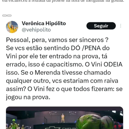
ela esclareceu a retirada da prótese na hora de mergulhar na gosma: