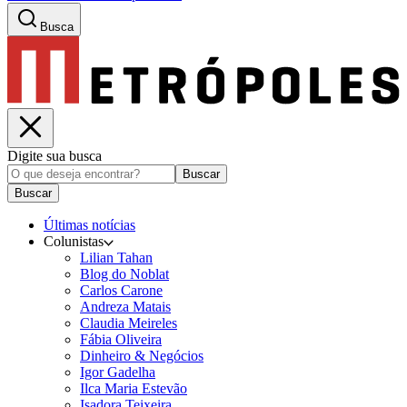
Busca
Digite sua busca
Buscar
Buscar
Últimas notícias
Colunistas
Lilian Tahan
Blog do Noblat
Carlos Carone
Andreza Matais
Claudia Meireles
Fábia Oliveira
Dinheiro & Negócios
Igor Gadelha
Ilca Maria Estevão
Isadora Teixeira