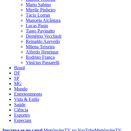
Mario Sabino
Mirelle Pinheiro
Tácio Lorran
Manoela Alcântara
Lucas Pasin
Tiago Pavinatto
Demétrio Vecchioli
Reinaldo Azevedo
Milena Teixeira
Alfredo Henrique
Rodrigo França
Vinícius Passarelli
Brasil
DF
SP
MG
Mundo
Entretenimento
Vida & Estilo
Saúde
Ciência
Esportes
Especiais
Inscreva-se no canal
MetrópolesTV no
YouTube
MetrópolesTV