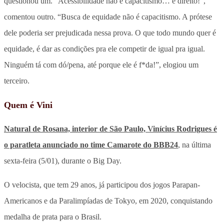
questionou um. “Acessibilidade não é capacitismo… é direito!”,
comentou outro. “Busca de equidade não é capacitismo. A prótese
dele poderia ser prejudicada nessa prova. O que todo mundo quer é
equidade, é dar as condições pra ele competir de igual pra igual.
Ninguém tá com dó/pena, até porque ele é f*da!”, elogiou um
terceiro.
Quem é Vini
Natural de Rosana, interior de São Paulo, Vinícius Rodrigues é
o paratleta anunciado no time Camarote do BBB24
, na última
sexta-feira (5/01), durante o Big Day.
O velocista, que tem 29 anos, já participou dos jogos Parapan-
Americanos e da Paralimpíadas de Tokyo, em 2020, conquistando
medalha de prata para o Brasil.