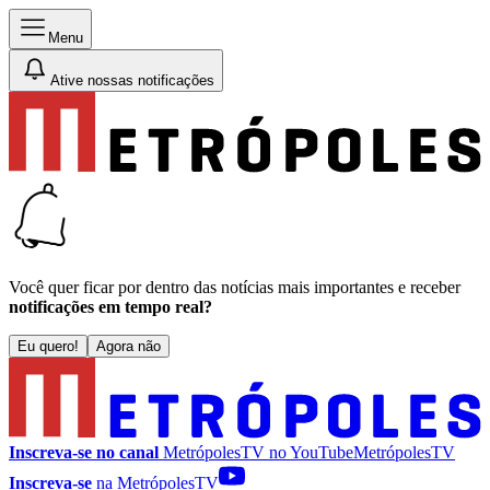
Menu
Ative nossas notificações
Você quer ficar por dentro das notícias mais importantes e receber
notificações em tempo real?
Eu quero!
Agora não
Inscreva-se no canal
MetrópolesTV no
YouTube
MetrópolesTV
Inscreva-se
na MetrópolesTV