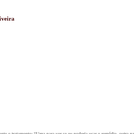
iveira
nte o tratamento: “Uma para ver se eu poderia usar o remédio, outra par