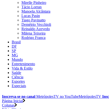
Mirelle Pinheiro
Tácio Lorran
Manoela Alcântara
Lucas Pasin
Tiago Pavinatto
Demétrio Vecchioli
Reinaldo Azevedo
Milena Teixeira
Rodrigo França
Brasil
DF
SP
MG
Mundo
Entretenimento
Vida & Estilo
Saúde
Ciência
Esportes
Especiais
Inscreva-se no canal
MetrópolesTV no
YouTube
MetrópolesTV
Insc
Página Inicial
Colunas