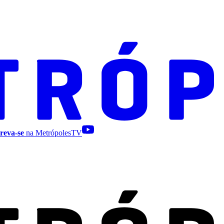
reva-se
na MetrópolesTV