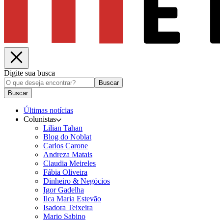
Digite sua busca
Buscar
Buscar
Últimas notícias
Colunistas
Lilian Tahan
Blog do Noblat
Carlos Carone
Andreza Matais
Claudia Meireles
Fábia Oliveira
Dinheiro & Negócios
Igor Gadelha
Ilca Maria Estevão
Isadora Teixeira
Mario Sabino