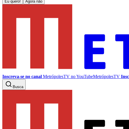
Eu quero!
Agora não
Inscreva-se no canal
MetrópolesTV no
YouTube
MetrópolesTV
Insc
Busca