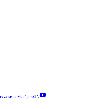
reva-se
na MetrópolesTV