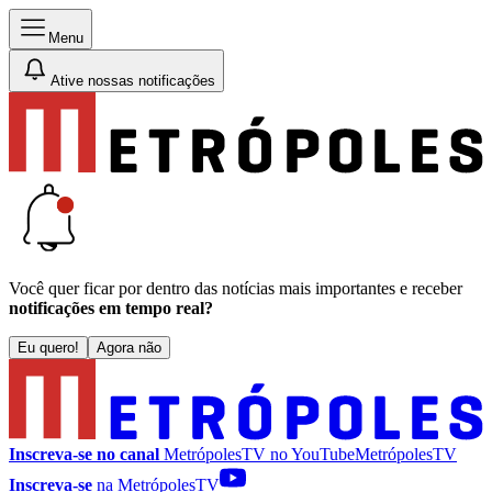
Menu
Ative nossas notificações
Você quer ficar por dentro das notícias mais importantes e receber
notificações em tempo real?
Eu quero!
Agora não
Inscreva-se no canal
MetrópolesTV no
YouTube
MetrópolesTV
Inscreva-se
na MetrópolesTV