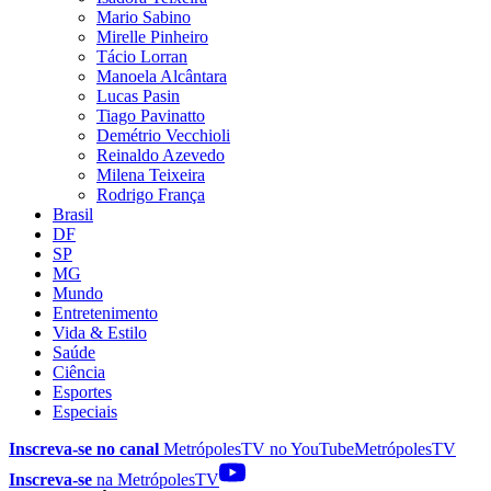
Mario Sabino
Mirelle Pinheiro
Tácio Lorran
Manoela Alcântara
Lucas Pasin
Tiago Pavinatto
Demétrio Vecchioli
Reinaldo Azevedo
Milena Teixeira
Rodrigo França
Brasil
DF
SP
MG
Mundo
Entretenimento
Vida & Estilo
Saúde
Ciência
Esportes
Especiais
Inscreva-se no canal
MetrópolesTV no
YouTube
MetrópolesTV
Inscreva-se
na MetrópolesTV