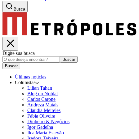
Busca
Digite sua busca
Buscar
Buscar
Últimas notícias
Colunistas
Lilian Tahan
Blog do Noblat
Carlos Carone
Andreza Matais
Claudia Meireles
Fábia Oliveira
Dinheiro & Negócios
Igor Gadelha
Ilca Maria Estevão
Isadora Teixeira