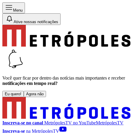
Menu
Ative nossas notificações
Você quer ficar por dentro das notícias mais importantes e receber
notificações em tempo real?
Eu quero!
Agora não
Inscreva-se no canal
MetrópolesTV no
YouTube
MetrópolesTV
Inscreva-se
na MetrópolesTV