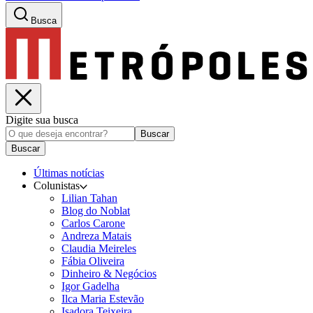
Busca
Digite sua busca
Buscar
Buscar
Últimas notícias
Colunistas
Lilian Tahan
Blog do Noblat
Carlos Carone
Andreza Matais
Claudia Meireles
Fábia Oliveira
Dinheiro & Negócios
Igor Gadelha
Ilca Maria Estevão
Isadora Teixeira