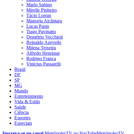
Mario Sabino
Mirelle Pinheiro
Tácio Lorran
Manoela Alcântara
Lucas Pasin
Tiago Pavinatto
Demétrio Vecchioli
Reinaldo Azevedo
Milena Teixeira
Alfredo Henrique
Rodrigo França
Vinícius Passarelli
Brasil
DF
SP
MG
Mundo
Entretenimento
Vida & Estilo
Saúde
Ciência
Esportes
Especiais
Inscreva-se no canal
MetrópolesTV no
YouTube
MetrópolesTV