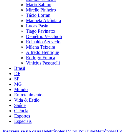
Mario Sabino
Mirelle Pinheiro
Tácio Lorran
Manoela Alcântara
Lucas Pasin
Tiago Pavinatto
Demétrio Vecchioli
Reinaldo Azevedo
Milena Teixeira
Alfredo Henrique
Rodrigo França
Vinícius Passarelli
Brasil
DF
SP
MG
Mundo
Entretenimento
Vida & Estilo
Saúde
Ciência
Esportes
Especiais
Inscreva-se no canal
MetrópolesTV no
YouTube
MetrópolesTV