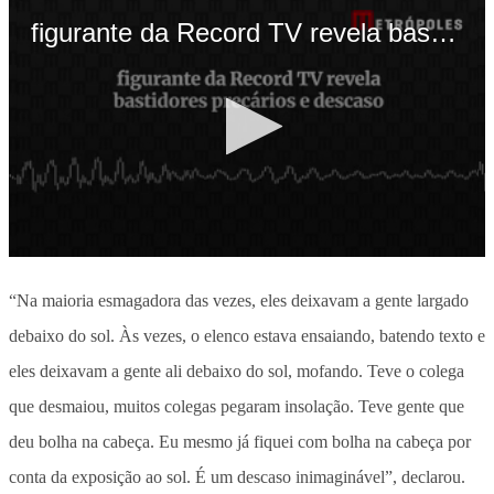
“Na maioria esmagadora das vezes, eles deixavam a gente largado
debaixo do sol. Às vezes, o elenco estava ensaiando, batendo texto e
eles deixavam a gente ali debaixo do sol, mofando. Teve o colega
que desmaiou, muitos colegas pegaram insolação. Teve gente que
deu bolha na cabeça. Eu mesmo já fiquei com bolha na cabeça por
conta da exposição ao sol. É um descaso inimaginável”, declarou.