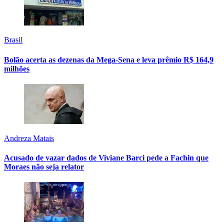
Brasil
Bolão acerta as dezenas da Mega-Sena e leva prêmio R$ 164,9
milhões
Andreza Matais
Acusado de vazar dados de Viviane Barci pede a Fachin que
Moraes não seja relator