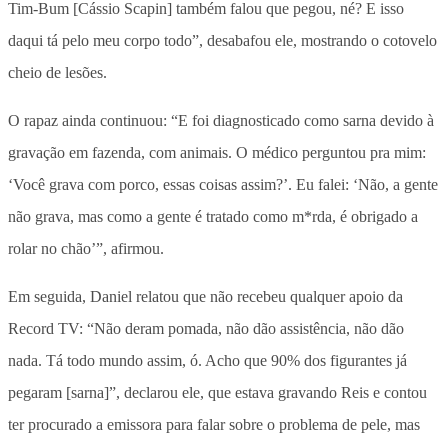
Tim-Bum [Cássio Scapin] também falou que pegou, né? E isso
daqui tá pelo meu corpo todo”, desabafou ele, mostrando o cotovelo
cheio de lesões.
O rapaz ainda continuou: “E foi diagnosticado como sarna devido à
gravação em fazenda, com animais. O médico perguntou pra mim:
‘Você grava com porco, essas coisas assim?’. Eu falei: ‘Não, a gente
não grava, mas como a gente é tratado como m*rda, é obrigado a
rolar no chão’”, afirmou.
Em seguida, Daniel relatou que não recebeu qualquer apoio da
Record TV: “Não deram pomada, não dão assistência, não dão
nada. Tá todo mundo assim, ó. Acho que 90% dos figurantes já
pegaram [sarna]”, declarou ele, que estava gravando Reis e contou
ter procurado a emissora para falar sobre o problema de pele, mas