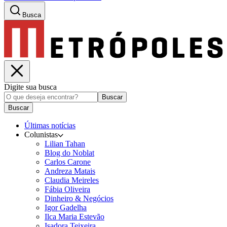
Busca
Digite sua busca
Buscar
Buscar
Últimas notícias
Colunistas
Lilian Tahan
Blog do Noblat
Carlos Carone
Andreza Matais
Claudia Meireles
Fábia Oliveira
Dinheiro & Negócios
Igor Gadelha
Ilca Maria Estevão
Isadora Teixeira