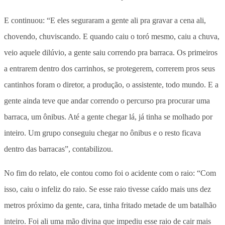
E continuou: “E eles seguraram a gente ali pra gravar a cena ali,
chovendo, chuviscando. E quando caiu o toró mesmo, caiu a chuva,
veio aquele dilúvio, a gente saiu correndo pra barraca. Os primeiros
a entrarem dentro dos carrinhos, se protegerem, correrem pros seus
cantinhos foram o diretor, a produção, o assistente, todo mundo. E a
gente ainda teve que andar correndo o percurso pra procurar uma
barraca, um ônibus. Até a gente chegar lá, já tinha se molhado por
inteiro. Um grupo conseguiu chegar no ônibus e o resto ficava
dentro das barracas”, contabilizou.
No fim do relato, ele contou como foi o acidente com o raio: “Com
isso, caiu o infeliz do raio. Se esse raio tivesse caído mais uns dez
metros próximo da gente, cara, tinha fritado metade de um batalhão
inteiro. Foi ali uma mão divina que impediu esse raio de cair mais