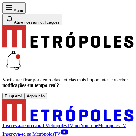
Menu
Ative nossas notificações
Você quer ficar por dentro das notícias mais importantes e receber
notificações em tempo real?
Eu quero!
Agora não
Inscreva-se no canal
MetrópolesTV no
YouTube
MetrópolesTV
Inscreva-se
na MetrópolesTV