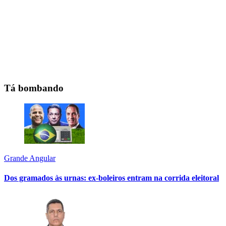
Tá bombando
Grande Angular
Dos gramados às urnas: ex-boleiros entram na corrida eleitoral