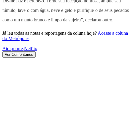
Dê-lhe paz e perdoe-o. Torne sua recepção honrosa, amplie seu
túmulo, lave-o com água, neve e gelo e purifique-o de seus pecados
como um manto branco e limpo da sujeira”, declarou outro.
Já leu todas as notas e reportagens da coluna hoje?
Acesse a coluna
do Metrópoles
.
Ator
,
morre
,
Netflix
Ver Comentários