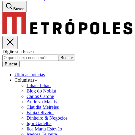
Busca
Digite sua busca
Buscar
Buscar
Últimas notícias
Colunistas
Lilian Tahan
Blog do Noblat
Carlos Carone
Andreza Matais
Claudia Meireles
Fábia Oliveira
Dinheiro & Negócios
Igor Gadelha
Ilca Maria Estevão
Isadora Teixeira