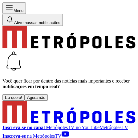
Menu
Ative nossas notificações
Você quer ficar por dentro das notícias mais importantes e receber
notificações em tempo real?
Eu quero!
Agora não
Inscreva-se no canal
MetrópolesTV no
YouTube
MetrópolesTV
Inscreva-se
na MetrópolesTV