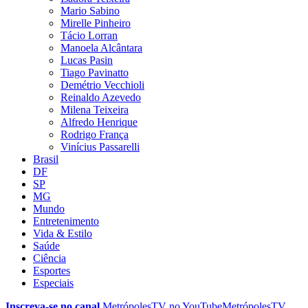
Mario Sabino
Mirelle Pinheiro
Tácio Lorran
Manoela Alcântara
Lucas Pasin
Tiago Pavinatto
Demétrio Vecchioli
Reinaldo Azevedo
Milena Teixeira
Alfredo Henrique
Rodrigo França
Vinícius Passarelli
Brasil
DF
SP
MG
Mundo
Entretenimento
Vida & Estilo
Saúde
Ciência
Esportes
Especiais
Inscreva-se no canal
MetrópolesTV no
YouTube
MetrópolesTV