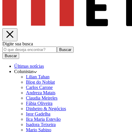
Digite sua busca
Buscar
Buscar
Últimas notícias
Colunistas
Lilian Tahan
Blog do Noblat
Carlos Carone
Andreza Matais
Claudia Meireles
Fábia Oliveira
Dinheiro & Negócios
Igor Gadelha
Ilca Maria Estevão
Isadora Teixeira
Mario Sabino