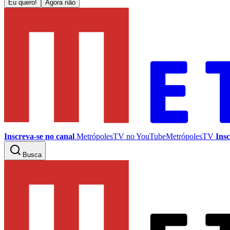
Eu quero!
Agora não
Inscreva-se no canal
MetrópolesTV no
YouTube
MetrópolesTV
Insc
Busca