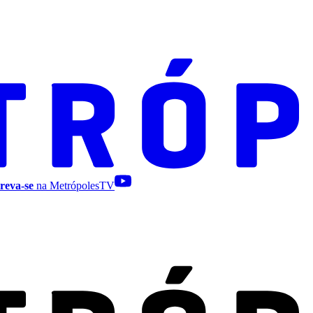
reva-se
na MetrópolesTV