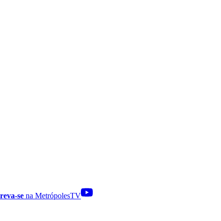
reva-se
na MetrópolesTV