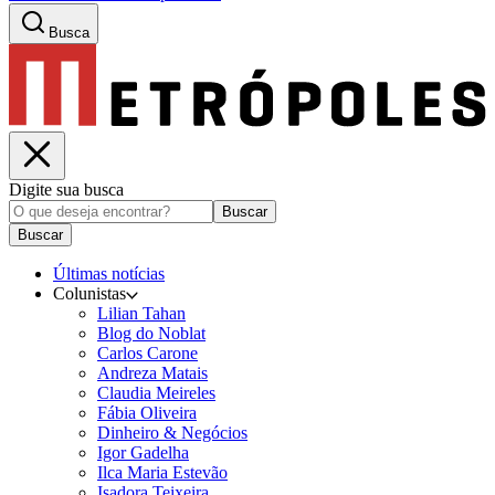
Busca
Digite sua busca
Buscar
Buscar
Últimas notícias
Colunistas
Lilian Tahan
Blog do Noblat
Carlos Carone
Andreza Matais
Claudia Meireles
Fábia Oliveira
Dinheiro & Negócios
Igor Gadelha
Ilca Maria Estevão
Isadora Teixeira