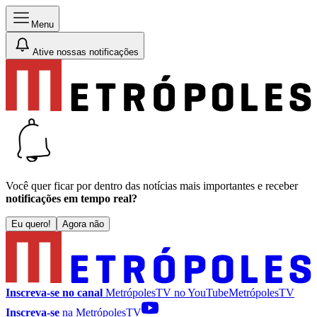
Menu
Ative nossas notificações
Você quer ficar por dentro das notícias mais importantes e receber
notificações em tempo real?
Eu quero!
Agora não
Inscreva-se no canal
MetrópolesTV no
YouTube
MetrópolesTV
Inscreva-se
na MetrópolesTV