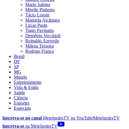
Mario Sabino
Mirelle Pinheiro
Tácio Lorran
Manoela Alcântara
Lucas Pasin
Tiago Pavinatto
Demétrio Vecchioli
Reinaldo Azevedo
Milena Teixeira
Rodrigo França
Brasil
DF
SP
MG
Mundo
Entretenimento
Vida & Estilo
Saúde
Ciência
Esportes
Especiais
Inscreva-se no canal
MetrópolesTV no
YouTube
MetrópolesTV
Inscreva-se
na MetrópolesTV