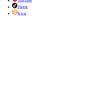
YouTube
Tiktok
Kwai