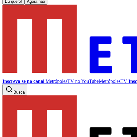
Eu quero!
Agora não
Inscreva-se no canal
MetrópolesTV no
YouTube
MetrópolesTV
Insc
Busca