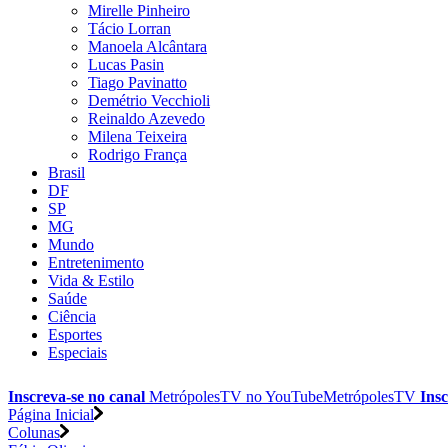
Mirelle Pinheiro
Tácio Lorran
Manoela Alcântara
Lucas Pasin
Tiago Pavinatto
Demétrio Vecchioli
Reinaldo Azevedo
Milena Teixeira
Rodrigo França
Brasil
DF
SP
MG
Mundo
Entretenimento
Vida & Estilo
Saúde
Ciência
Esportes
Especiais
Inscreva-se no canal
MetrópolesTV no
YouTube
MetrópolesTV
Insc
Página Inicial
Colunas