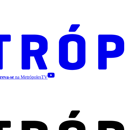
reva-se
na MetrópolesTV