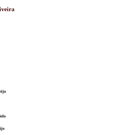
iveira
eijo
elo
ijo