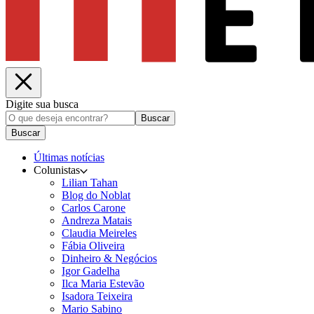
Digite sua busca
Buscar
Buscar
Últimas notícias
Colunistas
Lilian Tahan
Blog do Noblat
Carlos Carone
Andreza Matais
Claudia Meireles
Fábia Oliveira
Dinheiro & Negócios
Igor Gadelha
Ilca Maria Estevão
Isadora Teixeira
Mario Sabino