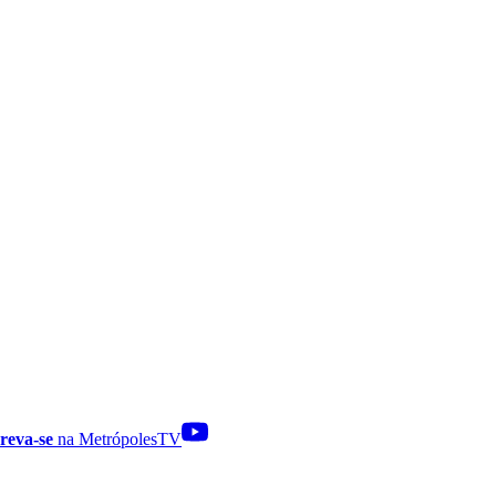
reva-se
na MetrópolesTV