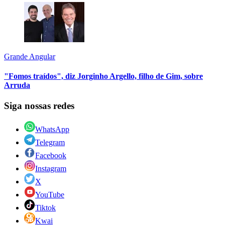
Grande Angular
"Fomos traídos", diz Jorginho Argello, filho de Gim, sobre
Arruda
Siga nossas redes
WhatsApp
Telegram
Facebook
Instagram
X
YouTube
Tiktok
Kwai