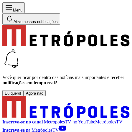
Menu
Ative nossas notificações
Você quer ficar por dentro das notícias mais importantes e receber
notificações em tempo real?
Eu quero!
Agora não
Inscreva-se no canal
MetrópolesTV no
YouTube
MetrópolesTV
Inscreva-se
na MetrópolesTV