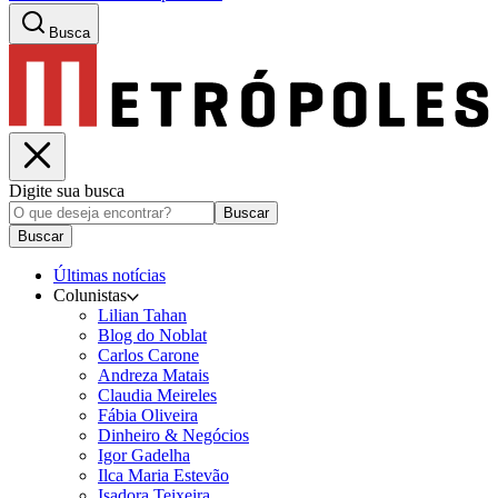
Busca
Digite sua busca
Buscar
Buscar
Últimas notícias
Colunistas
Lilian Tahan
Blog do Noblat
Carlos Carone
Andreza Matais
Claudia Meireles
Fábia Oliveira
Dinheiro & Negócios
Igor Gadelha
Ilca Maria Estevão
Isadora Teixeira