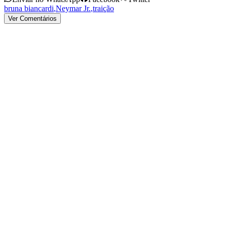
bruna biancardi
,
Neymar Jr.
,
traição
Ver Comentários