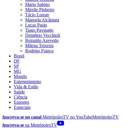
Mario Sabino
Mirelle Pinheiro
Tácio Lorran
Manoela Alcântara
Lucas Pasin
Tiago Pavinatto
Demétrio Vecchioli
Reinaldo Azevedo
Milena Teixeira
Rodrigo França
Brasil
DF
SP
MG
Mundo
Entretenimento
Vida & Estilo
Saúde
Ciência
Esportes
Especiais
Inscreva-se no canal
MetrópolesTV no
YouTube
MetrópolesTV
Inscreva-se
na MetrópolesTV