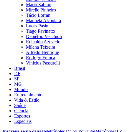
Mario Sabino
Mirelle Pinheiro
Tácio Lorran
Manoela Alcântara
Lucas Pasin
Tiago Pavinatto
Demétrio Vecchioli
Reinaldo Azevedo
Milena Teixeira
Alfredo Henrique
Rodrigo França
Vinícius Passarelli
Brasil
DF
SP
MG
Mundo
Entretenimento
Vida & Estilo
Saúde
Ciência
Esportes
Especiais
Inscreva-se no canal
MetrópolesTV no
YouTube
MetrópolesTV