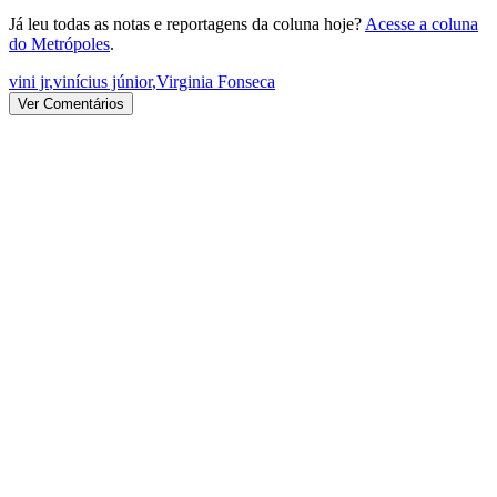
Já leu todas as notas e reportagens da coluna hoje?
Acesse a coluna
do Metrópoles
.
vini jr
,
vinícius júnior
,
Virginia Fonseca
Ver Comentários