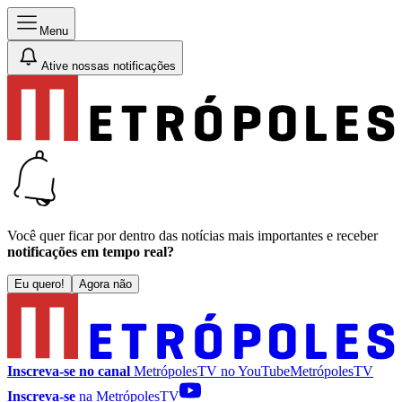
Menu
Ative nossas notificações
Você quer ficar por dentro das notícias mais importantes e receber
notificações em tempo real?
Eu quero!
Agora não
Inscreva-se no canal
MetrópolesTV no
YouTube
MetrópolesTV
Inscreva-se
na MetrópolesTV