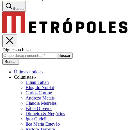
Busca
Digite sua busca
Buscar
Buscar
Últimas notícias
Colunistas
Lilian Tahan
Blog do Noblat
Carlos Carone
Andreza Matais
Claudia Meireles
Fábia Oliveira
Dinheiro & Negócios
Igor Gadelha
Ilca Maria Estevão
Isadora Teixeira