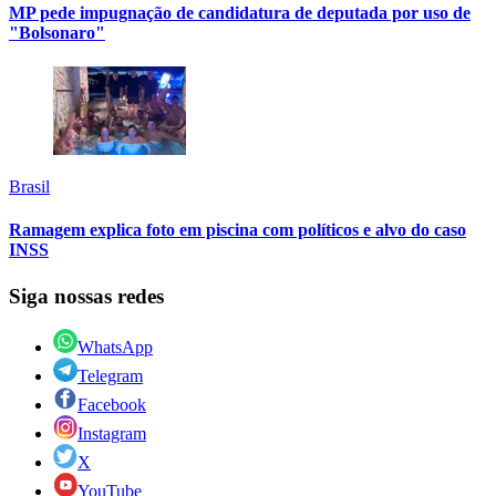
MP pede impugnação de candidatura de deputada por uso de
"Bolsonaro"
Brasil
Ramagem explica foto em piscina com políticos e alvo do caso
INSS
Siga nossas redes
WhatsApp
Telegram
Facebook
Instagram
X
YouTube