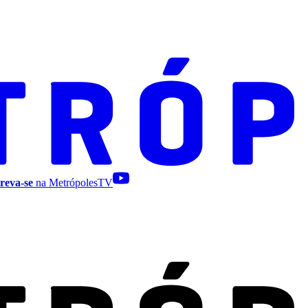
reva-se
na MetrópolesTV