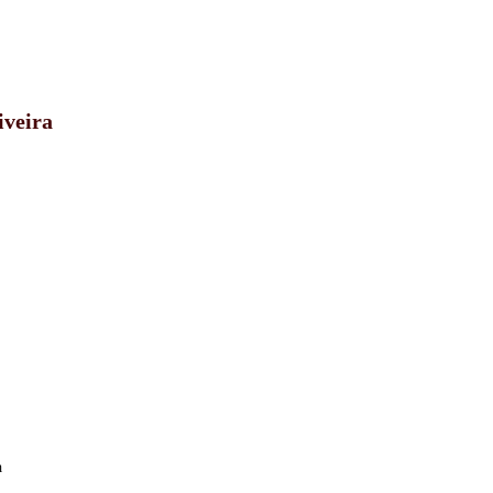
iveira
a