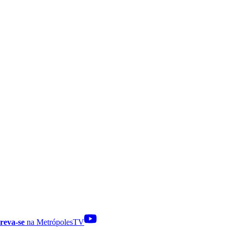
reva-se
na MetrópolesTV