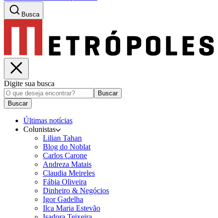
Busca
Digite sua busca
Buscar
Buscar
Últimas notícias
Colunistas
Lilian Tahan
Blog do Noblat
Carlos Carone
Andreza Matais
Claudia Meireles
Fábia Oliveira
Dinheiro & Negócios
Igor Gadelha
Ilca Maria Estevão
Isadora Teixeira