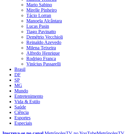
Mario Sabino
Mirelle Pinheiro
Tácio Lorran
Manoela Alcântara
Lucas Pasin
Tiago Pavinatto
Demétrio Vecchioli
Reinaldo Azevedo
Milena Teixeira
Alfredo Henrique
Rodrigo França
Vinícius Passarelli
Brasil
DF
SP
MG
Mundo
Entretenimento
Vida & Estilo
Saúde
Ciência
Esportes
Especiais
Inscreva-se no canal
MetrópolesTV no
YouTube
MetrópolesTV