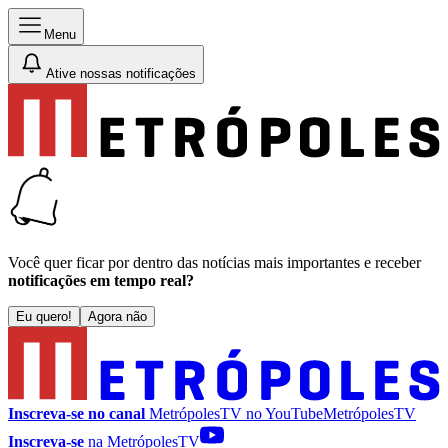
Menu
Ative nossas notificações
Você quer ficar por dentro das notícias mais importantes e receber
notificações em tempo real?
Eu quero!
Agora não
Inscreva-se no canal
MetrópolesTV no
YouTube
MetrópolesTV
Inscreva-se
na MetrópolesTV