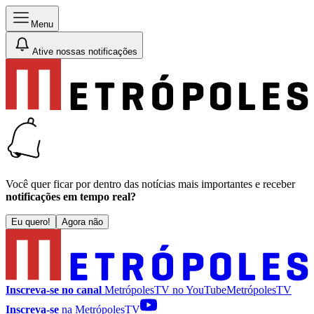
Menu
Ative nossas notificações
Você quer ficar por dentro das notícias mais importantes e receber
notificações em tempo real?
Eu quero!
Agora não
Inscreva-se no canal
MetrópolesTV no
YouTube
MetrópolesTV
Inscreva-se
na MetrópolesTV