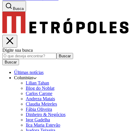
Busca
Digite sua busca
Buscar
Buscar
Últimas notícias
Colunistas
Lilian Tahan
Blog do Noblat
Carlos Carone
Andreza Matais
Claudia Meireles
Fábia Oliveira
Dinheiro & Negócios
Igor Gadelha
Ilca Maria Estevão
Isadora Teixeira