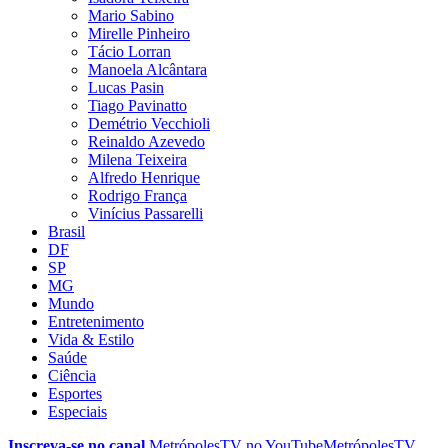
Mario Sabino
Mirelle Pinheiro
Tácio Lorran
Manoela Alcântara
Lucas Pasin
Tiago Pavinatto
Demétrio Vecchioli
Reinaldo Azevedo
Milena Teixeira
Alfredo Henrique
Rodrigo França
Vinícius Passarelli
Brasil
DF
SP
MG
Mundo
Entretenimento
Vida & Estilo
Saúde
Ciência
Esportes
Especiais
Inscreva-se no canal
MetrópolesTV no
YouTube
MetrópolesTV