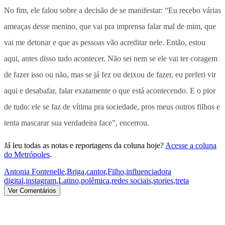
No fim, ele falou sobre a decisão de se manifestar: “Eu recebo várias
ameaças desse menino, que vai pra imprensa falar mal de mim, que
vai me detonar e que as pessoas vão acreditar nele. Então, estou
aqui, antes disso tudo acontecer. Não sei nem se ele vai ter coragem
de fazer isso ou não, mas se já fez ou deixou de fazer, eu preferi vir
aqui e desabafar, falar exatamente o que está acontecendo. E o pior
de tudo: ele se faz de vítima pra sociedade, pros meus outros filhos e
tenta mascarar sua verdadeira face”, encerrou.
Já leu todas as notas e reportagens da coluna hoje?
Acesse a coluna
do Metrópoles
.
Antonia Fontenelle
,
Briga
,
cantor
,
Filho
,
influenciadora
digital
,
instagram
,
Latino
,
polêmica
,
redes sociais
,
stories
,
treta
Ver Comentários