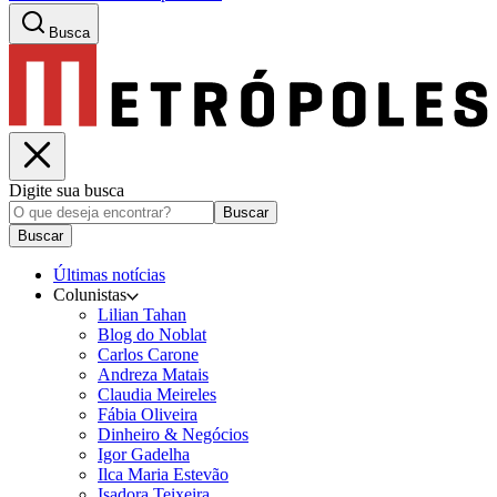
Busca
Digite sua busca
Buscar
Buscar
Últimas notícias
Colunistas
Lilian Tahan
Blog do Noblat
Carlos Carone
Andreza Matais
Claudia Meireles
Fábia Oliveira
Dinheiro & Negócios
Igor Gadelha
Ilca Maria Estevão
Isadora Teixeira