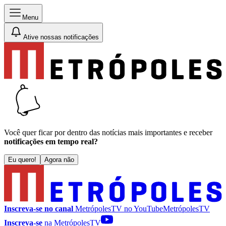
Menu
Ative nossas notificações
Você quer ficar por dentro das notícias mais importantes e receber
notificações em tempo real?
Eu quero!
Agora não
Inscreva-se no canal
MetrópolesTV no
YouTube
MetrópolesTV
Inscreva-se
na MetrópolesTV