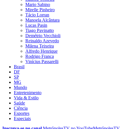
Mario Sabino
Mirelle Pinheiro
Tácio Lorran
Manoela Alcântara
Lucas Pasin
Tiago Pavinatto
Demétrio Vecchioli
Reinaldo Azevedo
Milena Teixeira
Alfredo Henrique
Rodrigo França
Vinícius Passarelli
Brasil
DF
SP
MG
Mundo
Entretenimento
Vida & Estilo
Saúde
Ciência
Esportes
Especiais
Inscreva-se no canal
MetrópolesTV no
YouTube
MetrópolesTV