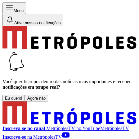
Menu
Ative nossas notificações
Você quer ficar por dentro das notícias mais importantes e receber
notificações em tempo real?
Eu quero!
Agora não
Inscreva-se no canal
MetrópolesTV no
YouTube
MetrópolesTV
Inscreva-se
na MetrópolesTV