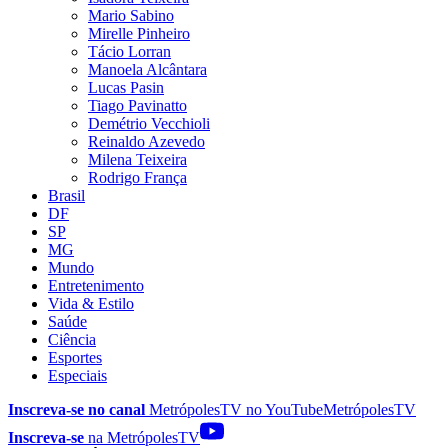
Mario Sabino
Mirelle Pinheiro
Tácio Lorran
Manoela Alcântara
Lucas Pasin
Tiago Pavinatto
Demétrio Vecchioli
Reinaldo Azevedo
Milena Teixeira
Rodrigo França
Brasil
DF
SP
MG
Mundo
Entretenimento
Vida & Estilo
Saúde
Ciência
Esportes
Especiais
Inscreva-se no canal
MetrópolesTV no
YouTube
MetrópolesTV
Inscreva-se
na MetrópolesTV