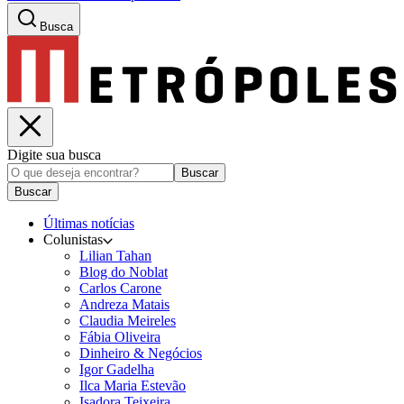
Busca
Digite sua busca
Buscar
Buscar
Últimas notícias
Colunistas
Lilian Tahan
Blog do Noblat
Carlos Carone
Andreza Matais
Claudia Meireles
Fábia Oliveira
Dinheiro & Negócios
Igor Gadelha
Ilca Maria Estevão
Isadora Teixeira