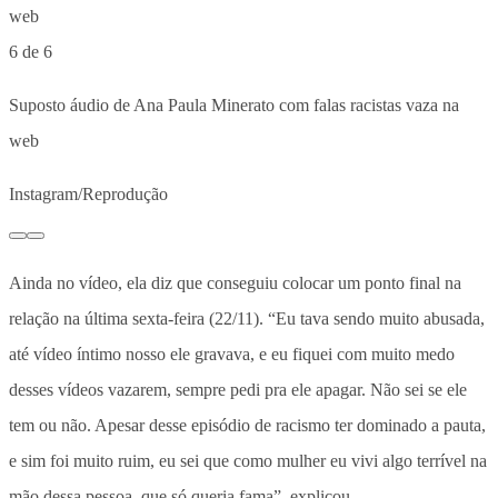
6 de 6
Suposto áudio de Ana Paula Minerato com falas racistas vaza na
web
Instagram/Reprodução
Ainda no vídeo, ela diz que conseguiu colocar um ponto final na
relação na última sexta-feira (22/11). “Eu tava sendo muito abusada,
até vídeo íntimo nosso ele gravava, e eu fiquei com muito medo
desses vídeos vazarem, sempre pedi pra ele apagar. Não sei se ele
tem ou não. Apesar desse episódio de racismo ter dominado a pauta,
e sim foi muito ruim, eu sei que como mulher eu vivi algo terrível na
mão dessa pessoa, que só queria fama”, explicou.