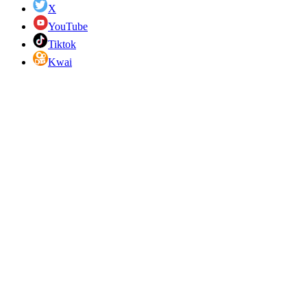
X
YouTube
Tiktok
Kwai