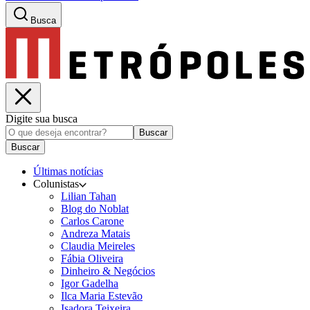
Busca
Digite sua busca
Buscar
Buscar
Últimas notícias
Colunistas
Lilian Tahan
Blog do Noblat
Carlos Carone
Andreza Matais
Claudia Meireles
Fábia Oliveira
Dinheiro & Negócios
Igor Gadelha
Ilca Maria Estevão
Isadora Teixeira