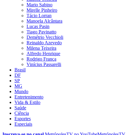
Mario Sabino
Mirelle Pinheiro
Tácio Lorran
Manoela Alcântara
Lucas Pasin
Tiago Pavinatto
Demétrio Vecchioli
Reinaldo Azevedo
Milena Teixeira
Alfredo Henrique
Rodrigo França
Vinícius Passarelli
Brasil
DF
SP
MG
Mundo
Entretenimento
Vida & Estilo
Saúde
Ciência
Esportes
Especiais
Inscreva-se no canal
MetrópolesTV no
YouTube
MetrópolesTV