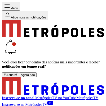
Menu
Ative nossas notificações
Você quer ficar por dentro das notícias mais importantes e receber
notificações em tempo real?
Eu quero!
Agora não
Inscreva-se no canal
MetrópolesTV no
YouTube
MetrópolesTV
Inscreva-se
na MetrópolesTV