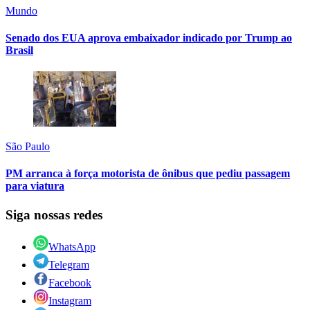
Mundo
Senado dos EUA aprova embaixador indicado por Trump ao
Brasil
São Paulo
PM arranca à força motorista de ônibus que pediu passagem
para viatura
Siga nossas redes
WhatsApp
Telegram
Facebook
Instagram