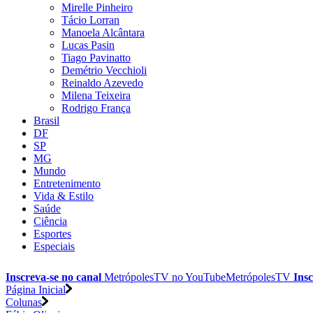
Mirelle Pinheiro
Tácio Lorran
Manoela Alcântara
Lucas Pasin
Tiago Pavinatto
Demétrio Vecchioli
Reinaldo Azevedo
Milena Teixeira
Rodrigo França
Brasil
DF
SP
MG
Mundo
Entretenimento
Vida & Estilo
Saúde
Ciência
Esportes
Especiais
Inscreva-se no canal
MetrópolesTV no
YouTube
MetrópolesTV
Insc
Página Inicial
Colunas