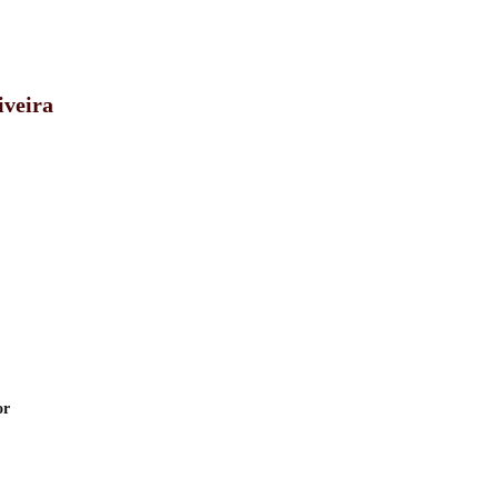
iveira
or