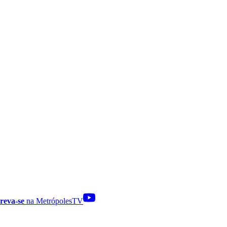
reva-se
na MetrópolesTV