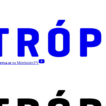
reva-se
na MetrópolesTV