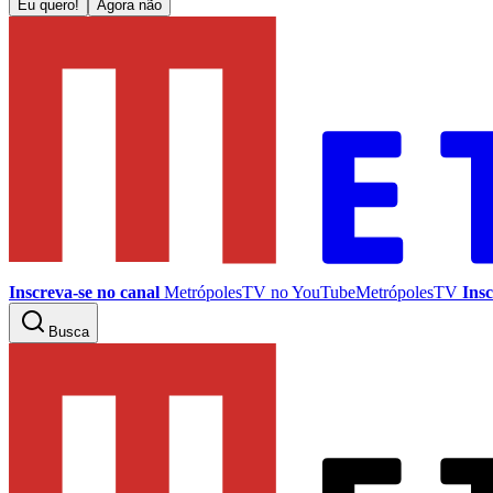
Eu quero!
Agora não
Inscreva-se no canal
MetrópolesTV no
YouTube
MetrópolesTV
Insc
Busca