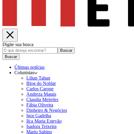
Digite sua busca
Buscar
Buscar
Últimas notícias
Colunistas
Lilian Tahan
Blog do Noblat
Carlos Carone
Andreza Matais
Claudia Meireles
Fábia Oliveira
Dinheiro & Negócios
Igor Gadelha
Ilca Maria Estevão
Isadora Teixeira
Mario Sabino