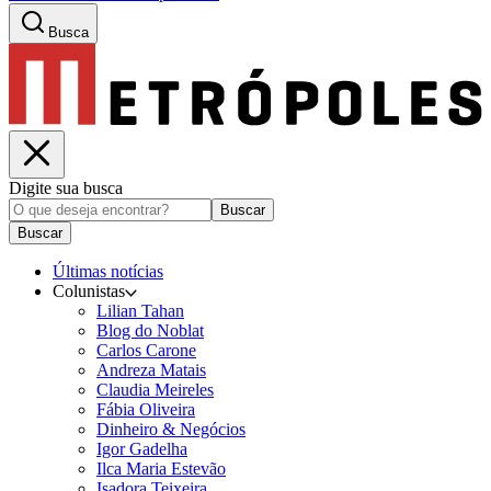
Busca
Digite sua busca
Buscar
Buscar
Últimas notícias
Colunistas
Lilian Tahan
Blog do Noblat
Carlos Carone
Andreza Matais
Claudia Meireles
Fábia Oliveira
Dinheiro & Negócios
Igor Gadelha
Ilca Maria Estevão
Isadora Teixeira