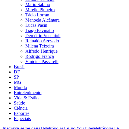
Mario Sabino
Mirelle Pinheiro
Tácio Lorran
Manoela Alcântara
Lucas Pasin
Tiago Pavinatto
Demétrio Vecchioli
Reinaldo Azevedo
Milena Teixeira
Alfredo Henrique
Rodrigo França
Vinícius Passarelli
Brasil
DF
SP
MG
Mundo
Entretenimento
Vida & Estilo
Saúde
Ciência
Esportes
Especiais
Inscreva-se no canal
MetrópolesTV no
YouTube
MetrópolesTV