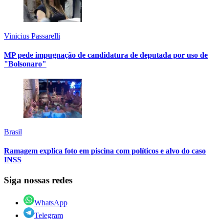
Vinicius Passarelli
MP pede impugnação de candidatura de deputada por uso de
"Bolsonaro"
Brasil
Ramagem explica foto em piscina com políticos e alvo do caso
INSS
Siga nossas redes
WhatsApp
Telegram