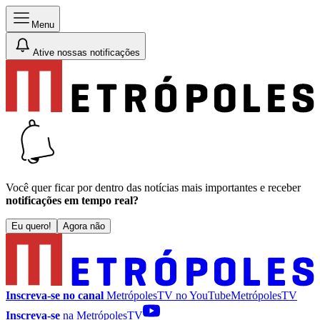
Menu
Ative nossas notificações
Você quer ficar por dentro das notícias mais importantes e receber
notificações em tempo real?
Eu quero!
Agora não
Inscreva-se no canal
MetrópolesTV no
YouTube
MetrópolesTV
Inscreva-se
na MetrópolesTV