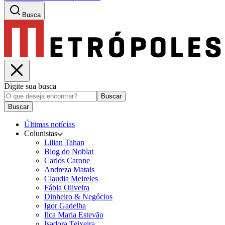
Busca
Digite sua busca
Buscar
Buscar
Últimas notícias
Colunistas
Lilian Tahan
Blog do Noblat
Carlos Carone
Andreza Matais
Claudia Meireles
Fábia Oliveira
Dinheiro & Negócios
Igor Gadelha
Ilca Maria Estevão
Isadora Teixeira