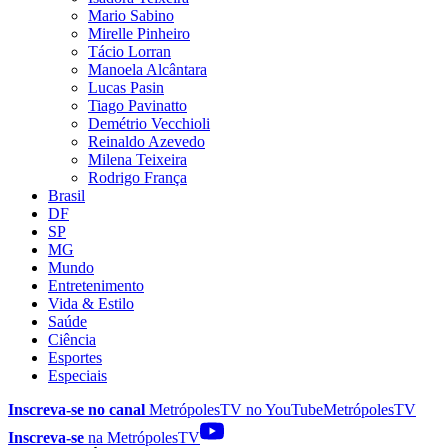
Mario Sabino
Mirelle Pinheiro
Tácio Lorran
Manoela Alcântara
Lucas Pasin
Tiago Pavinatto
Demétrio Vecchioli
Reinaldo Azevedo
Milena Teixeira
Rodrigo França
Brasil
DF
SP
MG
Mundo
Entretenimento
Vida & Estilo
Saúde
Ciência
Esportes
Especiais
Inscreva-se no canal
MetrópolesTV no
YouTube
MetrópolesTV
Inscreva-se
na MetrópolesTV