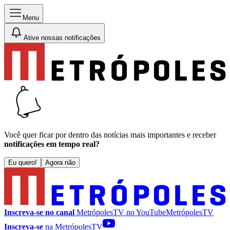
Menu
Ative nossas notificações
Você quer ficar por dentro das notícias mais importantes e receber
notificações em tempo real?
Eu quero!
Agora não
Inscreva-se no canal
MetrópolesTV no
YouTube
MetrópolesTV
Inscreva-se
na MetrópolesTV