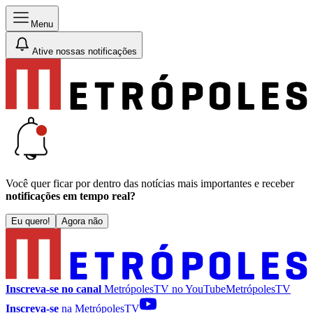
Menu
Ative nossas notificações
Você quer ficar por dentro das notícias mais importantes e receber
notificações em tempo real?
Eu quero!
Agora não
Inscreva-se no canal
MetrópolesTV no
YouTube
MetrópolesTV
Inscreva-se
na MetrópolesTV