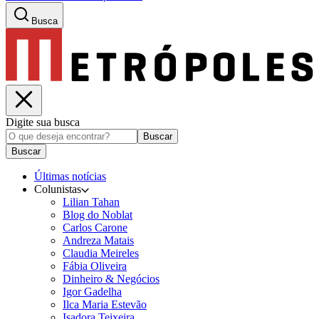
Busca
Digite sua busca
Buscar
Buscar
Últimas notícias
Colunistas
Lilian Tahan
Blog do Noblat
Carlos Carone
Andreza Matais
Claudia Meireles
Fábia Oliveira
Dinheiro & Negócios
Igor Gadelha
Ilca Maria Estevão
Isadora Teixeira