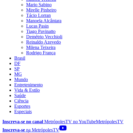
Mario Sabino
Mirelle Pinheiro
Tácio Lorran
Manoela Alcântara
Lucas Pasin
Tiago Pavinatto
Demétrio Vecchioli
Reinaldo Azevedo
Milena Teixeira
Rodrigo França
Brasil
DF
SP
MG
Mundo
Entretenimento
Vida & Estilo
Saúde
Ciência
Esportes
Especiais
Inscreva-se no canal
MetrópolesTV no
YouTube
MetrópolesTV
Inscreva-se
na MetrópolesTV