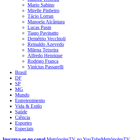
Mario Sabino
Mirelle Pinheiro
Tácio Lorran
Manoela Alcântara
Lucas Pasin
Tiago Pavinatto
Demétrio Vecchioli
Reinaldo Azevedo
Milena Teixeira
Alfredo Henrique
Rodrigo França
Vinícius Passarelli
Brasil
DF
SP
MG
Mundo
Entretenimento
Vida & Estilo
Saúde
Ciência
Esportes
Especiais
Inscreva-se no canal
MetrópolesTV no
YouTube
MetrópolesTV