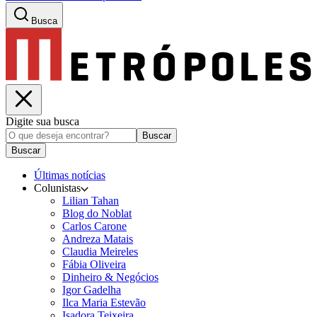
Busca
Digite sua busca
Buscar
Buscar
Últimas notícias
Colunistas
Lilian Tahan
Blog do Noblat
Carlos Carone
Andreza Matais
Claudia Meireles
Fábia Oliveira
Dinheiro & Negócios
Igor Gadelha
Ilca Maria Estevão
Isadora Teixeira