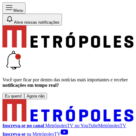
Menu
Ative nossas notificações
Você quer ficar por dentro das notícias mais importantes e receber
notificações em tempo real?
Eu quero!
Agora não
Inscreva-se no canal
MetrópolesTV no
YouTube
MetrópolesTV
Inscreva-se
na MetrópolesTV