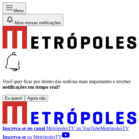
Menu
Ative nossas notificações
Você quer ficar por dentro das notícias mais importantes e receber
notificações em tempo real?
Eu quero!
Agora não
Inscreva-se no canal
MetrópolesTV no
YouTube
MetrópolesTV
Inscreva-se
na MetrópolesTV