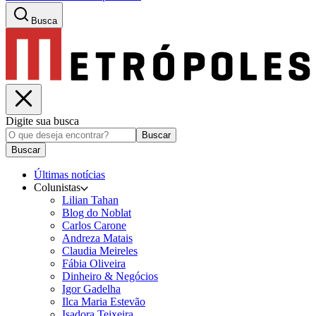
Busca
Digite sua busca
Buscar
Buscar
Últimas notícias
Colunistas
Lilian Tahan
Blog do Noblat
Carlos Carone
Andreza Matais
Claudia Meireles
Fábia Oliveira
Dinheiro & Negócios
Igor Gadelha
Ilca Maria Estevão
Isadora Teixeira