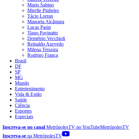
Mario Sabino
Mirelle Pinheiro
Tácio Lorran
Manoela Alcântara
Lucas Pasin
Tiago Pavinatto
Demétrio Vecchioli
Reinaldo Azevedo
Milena Teixeira
Rodrigo França
Brasil
DF
SP
MG
Mundo
Entretenimento
Vida & Estilo
Saúde
Ciência
Esportes
Especiais
Inscreva-se no canal
MetrópolesTV no
YouTube
MetrópolesTV
Inscreva-se
na MetrópolesTV