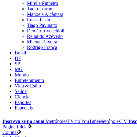
Mirelle Pinheiro
Tácio Lorran
Manoela Alcântara
Lucas Pasin
Tiago Pavinatto
Demétrio Vecchioli
Reinaldo Azevedo
Milena Teixeira
Rodrigo França
Brasil
DF
SP
MG
Mundo
Entretenimento
Vida & Estilo
Saúde
Ciência
Esportes
Especiais
Inscreva-se no canal
MetrópolesTV no
YouTube
MetrópolesTV
Insc
Página Inicial
Colunas