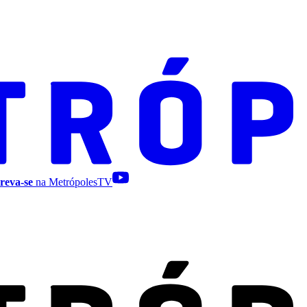
reva-se
na MetrópolesTV