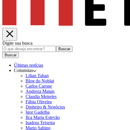
Digite sua busca
Buscar
Buscar
Últimas notícias
Colunistas
Lilian Tahan
Blog do Noblat
Carlos Carone
Andreza Matais
Claudia Meireles
Fábia Oliveira
Dinheiro & Negócios
Igor Gadelha
Ilca Maria Estevão
Isadora Teixeira
Mario Sabino