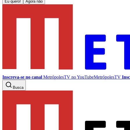
Eu quero!
Agora não
Inscreva-se no canal
MetrópolesTV no
YouTube
MetrópolesTV
Insc
Busca