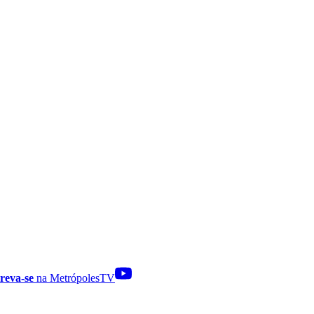
reva-se
na MetrópolesTV