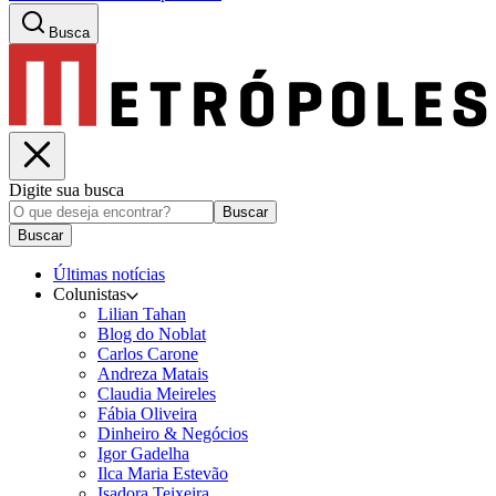
Busca
Digite sua busca
Buscar
Buscar
Últimas notícias
Colunistas
Lilian Tahan
Blog do Noblat
Carlos Carone
Andreza Matais
Claudia Meireles
Fábia Oliveira
Dinheiro & Negócios
Igor Gadelha
Ilca Maria Estevão
Isadora Teixeira