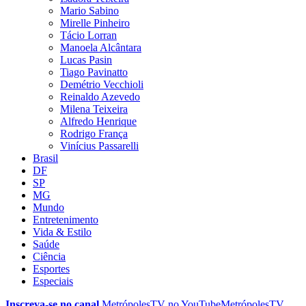
Mario Sabino
Mirelle Pinheiro
Tácio Lorran
Manoela Alcântara
Lucas Pasin
Tiago Pavinatto
Demétrio Vecchioli
Reinaldo Azevedo
Milena Teixeira
Alfredo Henrique
Rodrigo França
Vinícius Passarelli
Brasil
DF
SP
MG
Mundo
Entretenimento
Vida & Estilo
Saúde
Ciência
Esportes
Especiais
Inscreva-se no canal
MetrópolesTV no
YouTube
MetrópolesTV