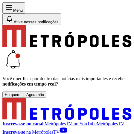
Menu
Ative nossas notificações
Você quer ficar por dentro das notícias mais importantes e receber
notificações em tempo real?
Eu quero!
Agora não
Inscreva-se no canal
MetrópolesTV no
YouTube
MetrópolesTV
Inscreva-se
na MetrópolesTV