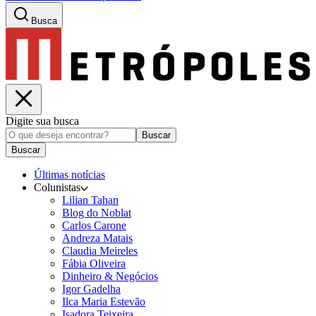
Busca
Digite sua busca
Buscar
Buscar
Últimas notícias
Colunistas
Lilian Tahan
Blog do Noblat
Carlos Carone
Andreza Matais
Claudia Meireles
Fábia Oliveira
Dinheiro & Negócios
Igor Gadelha
Ilca Maria Estevão
Isadora Teixeira