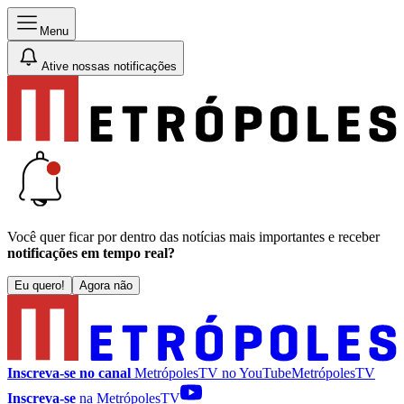
Menu
Ative nossas notificações
Você quer ficar por dentro das notícias mais importantes e receber
notificações em tempo real?
Eu quero!
Agora não
Inscreva-se no canal
MetrópolesTV no
YouTube
MetrópolesTV
Inscreva-se
na MetrópolesTV