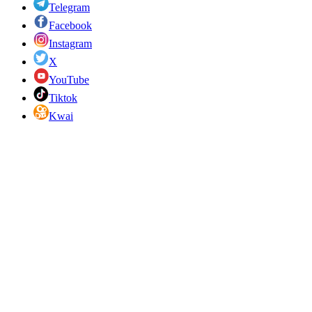
Telegram
Facebook
Instagram
X
YouTube
Tiktok
Kwai