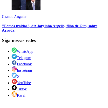
Grande Angular
"Fomos traídos", diz Jorginho Argello, filho de Gim, sobre
Arruda
Siga nossas redes
WhatsApp
Telegram
Facebook
Instagram
X
YouTube
Tiktok
Kwai