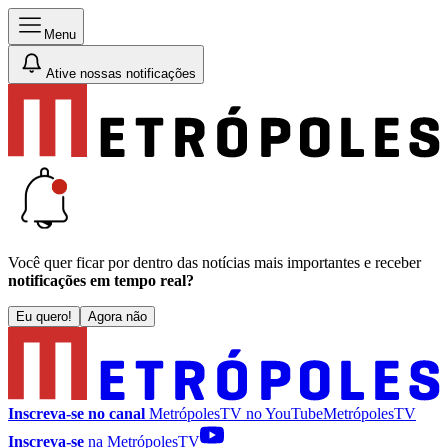
Menu
Ative nossas notificações
Você quer ficar por dentro das notícias mais importantes e receber
notificações em tempo real?
Eu quero!
Agora não
Inscreva-se no canal
MetrópolesTV no
YouTube
MetrópolesTV
Inscreva-se
na MetrópolesTV