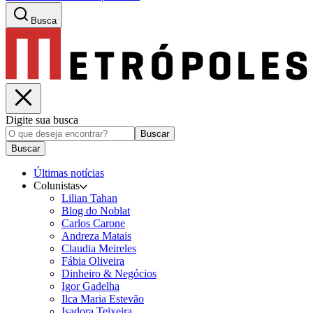
Busca
Digite sua busca
Buscar
Buscar
Últimas notícias
Colunistas
Lilian Tahan
Blog do Noblat
Carlos Carone
Andreza Matais
Claudia Meireles
Fábia Oliveira
Dinheiro & Negócios
Igor Gadelha
Ilca Maria Estevão
Isadora Teixeira