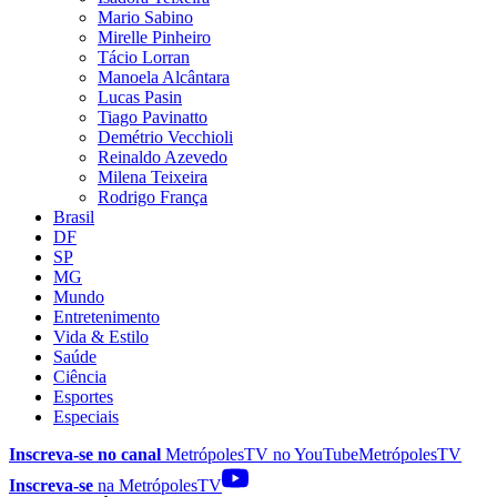
Mario Sabino
Mirelle Pinheiro
Tácio Lorran
Manoela Alcântara
Lucas Pasin
Tiago Pavinatto
Demétrio Vecchioli
Reinaldo Azevedo
Milena Teixeira
Rodrigo França
Brasil
DF
SP
MG
Mundo
Entretenimento
Vida & Estilo
Saúde
Ciência
Esportes
Especiais
Inscreva-se no canal
MetrópolesTV no
YouTube
MetrópolesTV
Inscreva-se
na MetrópolesTV