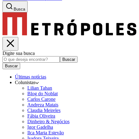
Busca
Digite sua busca
Buscar
Buscar
Últimas notícias
Colunistas
Lilian Tahan
Blog do Noblat
Carlos Carone
Andreza Matais
Claudia Meireles
Fábia Oliveira
Dinheiro & Negócios
Igor Gadelha
Ilca Maria Estevão
Isadora Teixeira