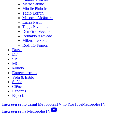
Mario Sabino
Mirelle Pinheiro
Tácio Lorran
Manoela Alcântara
Lucas Pasin
Tiago Pavinatto
Demétrio Vecchioli
Reinaldo Azevedo
Milena Teixeira
Rodrigo França
Brasil
DF
SP
MG
Mundo
Entretenimento
Vida & Estilo
Saúde
Ciência
Esportes
Especiais
Inscreva-se no canal
MetrópolesTV no
YouTube
MetrópolesTV
Inscreva-se
na MetrópolesTV