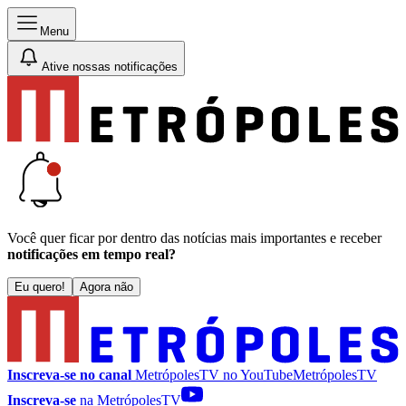
Menu
Ative nossas notificações
Você quer ficar por dentro das notícias mais importantes e receber
notificações em tempo real?
Eu quero!
Agora não
Inscreva-se no canal
MetrópolesTV no
YouTube
MetrópolesTV
Inscreva-se
na MetrópolesTV