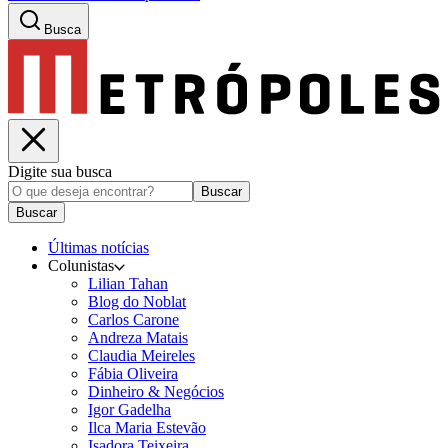
Busca
Digite sua busca
Buscar
Buscar
Últimas notícias
Colunistas
Lilian Tahan
Blog do Noblat
Carlos Carone
Andreza Matais
Claudia Meireles
Fábia Oliveira
Dinheiro & Negócios
Igor Gadelha
Ilca Maria Estevão
Isadora Teixeira