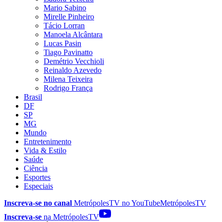
Mario Sabino
Mirelle Pinheiro
Tácio Lorran
Manoela Alcântara
Lucas Pasin
Tiago Pavinatto
Demétrio Vecchioli
Reinaldo Azevedo
Milena Teixeira
Rodrigo França
Brasil
DF
SP
MG
Mundo
Entretenimento
Vida & Estilo
Saúde
Ciência
Esportes
Especiais
Inscreva-se no canal
MetrópolesTV no
YouTube
MetrópolesTV
Inscreva-se
na MetrópolesTV