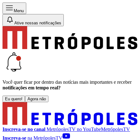
Menu
Ative nossas notificações
Você quer ficar por dentro das notícias mais importantes e receber
notificações em tempo real?
Eu quero!
Agora não
Inscreva-se no canal
MetrópolesTV no
YouTube
MetrópolesTV
Inscreva-se
na MetrópolesTV