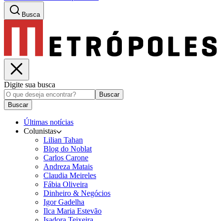
Busca
Digite sua busca
Buscar
Buscar
Últimas notícias
Colunistas
Lilian Tahan
Blog do Noblat
Carlos Carone
Andreza Matais
Claudia Meireles
Fábia Oliveira
Dinheiro & Negócios
Igor Gadelha
Ilca Maria Estevão
Isadora Teixeira