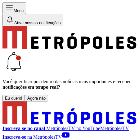
Menu
Ative nossas notificações
Você quer ficar por dentro das notícias mais importantes e receber
notificações em tempo real?
Eu quero!
Agora não
Inscreva-se no canal
MetrópolesTV no
YouTube
MetrópolesTV
Inscreva-se
na MetrópolesTV