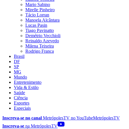
Mario Sabino
Mirelle Pinheiro
Tácio Lorran
Manoela Alcântara
Lucas Pasin
Tiago Pavinatto
Demétrio Vecchioli
Reinaldo Azevedo
Milena Teixeira
Rodrigo França
Brasil
DF
SP
MG
Mundo
Entretenimento
Vida & Estilo
Saúde
Ciência
Esportes
Especiais
Inscreva-se no canal
MetrópolesTV no
YouTube
MetrópolesTV
Inscreva-se
na MetrópolesTV