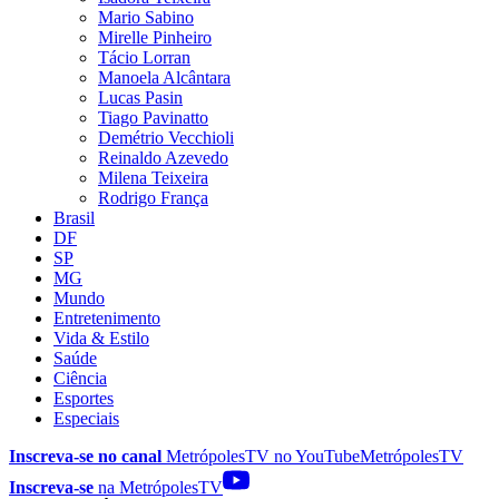
Mario Sabino
Mirelle Pinheiro
Tácio Lorran
Manoela Alcântara
Lucas Pasin
Tiago Pavinatto
Demétrio Vecchioli
Reinaldo Azevedo
Milena Teixeira
Rodrigo França
Brasil
DF
SP
MG
Mundo
Entretenimento
Vida & Estilo
Saúde
Ciência
Esportes
Especiais
Inscreva-se no canal
MetrópolesTV no
YouTube
MetrópolesTV
Inscreva-se
na MetrópolesTV