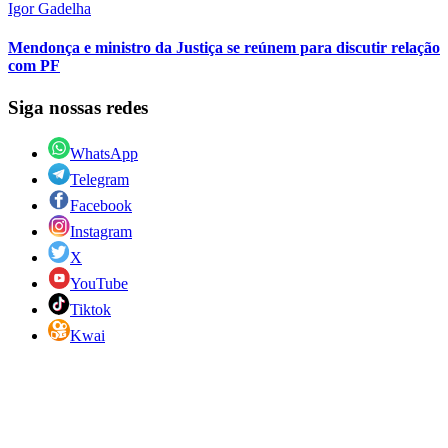
Igor Gadelha
Mendonça e ministro da Justiça se reúnem para discutir relação
com PF
Siga nossas redes
WhatsApp
Telegram
Facebook
Instagram
X
YouTube
Tiktok
Kwai