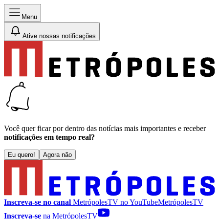
Menu
Ative nossas notificações
Você quer ficar por dentro das notícias mais importantes e receber
notificações em tempo real?
Eu quero!
Agora não
Inscreva-se no canal
MetrópolesTV no
YouTube
MetrópolesTV
Inscreva-se
na MetrópolesTV