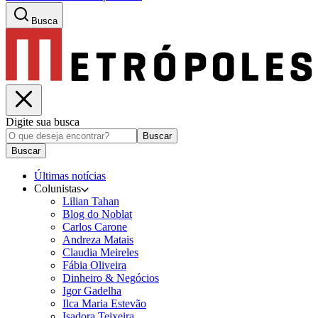
Busca
Digite sua busca
Buscar
Buscar
Últimas notícias
Colunistas
Lilian Tahan
Blog do Noblat
Carlos Carone
Andreza Matais
Claudia Meireles
Fábia Oliveira
Dinheiro & Negócios
Igor Gadelha
Ilca Maria Estevão
Isadora Teixeira