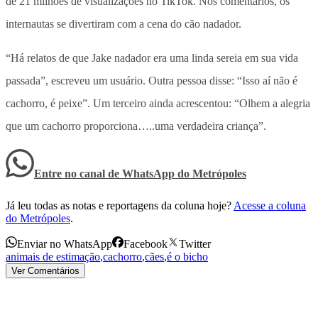
de 21 milhões de visualizações no TikTok. Nos comentários, os
internautas se divertiram com a cena do cão nadador.
“Há relatos de que Jake nadador era uma linda sereia em sua vida
passada”, escreveu um usuário. Outra pessoa disse: “Isso aí não é
cachorro, é peixe”. Um terceiro ainda acrescentou: “Olhem a alegria
que um cachorro proporciona…..uma verdadeira criança”.
Entre no canal de WhatsApp
do
Metrópoles
Já leu todas as notas e reportagens da coluna hoje?
Acesse a coluna
do Metrópoles
.
Enviar no WhatsApp
Facebook
Twitter
animais de estimação
,
cachorro
,
cães
,
é o bicho
Ver Comentários