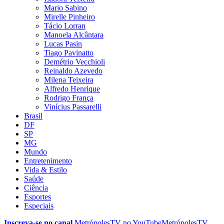
Mario Sabino
Mirelle Pinheiro
Tácio Lorran
Manoela Alcântara
Lucas Pasin
Tiago Pavinatto
Demétrio Vecchioli
Reinaldo Azevedo
Milena Teixeira
Alfredo Henrique
Rodrigo França
Vinícius Passarelli
Brasil
DF
SP
MG
Mundo
Entretenimento
Vida & Estilo
Saúde
Ciência
Esportes
Especiais
Inscreva-se no canal
MetrópolesTV no
YouTube
MetrópolesTV