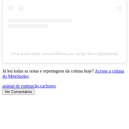
Uma publicação compartilhada por Janja Silva (@janjalula)
Já leu todas as notas e reportagens da coluna hoje?
Acesse a coluna
do Metrópoles
.
animal de estimação
,
cachorro
Ver Comentários