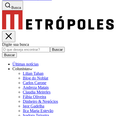
Busca
Digite sua busca
Buscar
Buscar
Últimas notícias
Colunistas
Lilian Tahan
Blog do Noblat
Carlos Carone
Andreza Matais
Claudia Meireles
Fábia Oliveira
Dinheiro & Negócios
Igor Gadelha
Ilca Maria Estevão
Isadora Teixeira