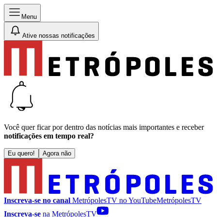
Menu
Ative nossas notificações
Você quer ficar por dentro das notícias mais importantes e receber
notificações em tempo real?
Eu quero!
Agora não
Inscreva-se no canal
MetrópolesTV no
YouTube
MetrópolesTV
Inscreva-se
na MetrópolesTV