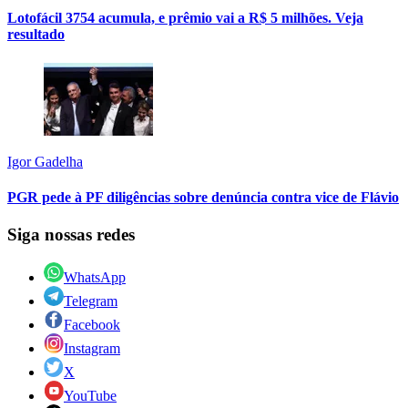
Lotofácil 3754 acumula, e prêmio vai a R$ 5 milhões. Veja
resultado
Igor Gadelha
PGR pede à PF diligências sobre denúncia contra vice de Flávio
Siga nossas redes
WhatsApp
Telegram
Facebook
Instagram
X
YouTube