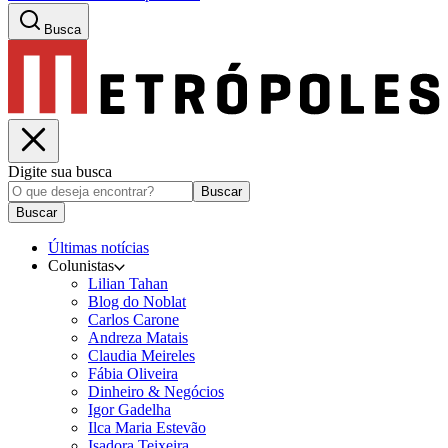
Busca
Digite sua busca
Buscar
Buscar
Últimas notícias
Colunistas
Lilian Tahan
Blog do Noblat
Carlos Carone
Andreza Matais
Claudia Meireles
Fábia Oliveira
Dinheiro & Negócios
Igor Gadelha
Ilca Maria Estevão
Isadora Teixeira