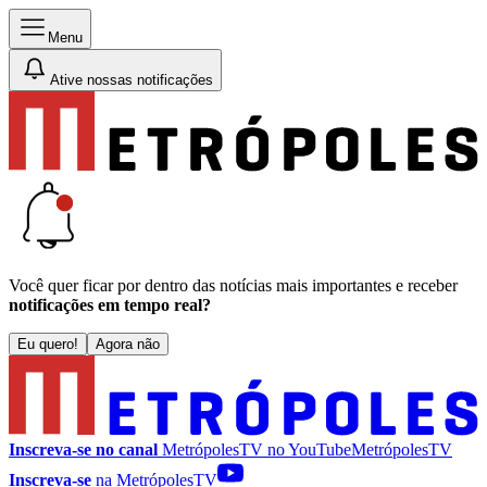
Menu
Ative nossas notificações
Você quer ficar por dentro das notícias mais importantes e receber
notificações em tempo real?
Eu quero!
Agora não
Inscreva-se no canal
MetrópolesTV no
YouTube
MetrópolesTV
Inscreva-se
na MetrópolesTV