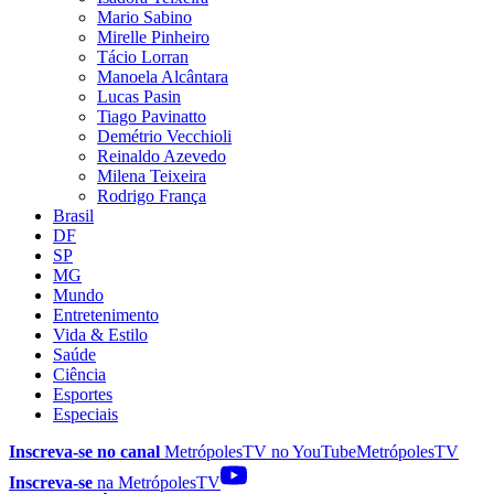
Mario Sabino
Mirelle Pinheiro
Tácio Lorran
Manoela Alcântara
Lucas Pasin
Tiago Pavinatto
Demétrio Vecchioli
Reinaldo Azevedo
Milena Teixeira
Rodrigo França
Brasil
DF
SP
MG
Mundo
Entretenimento
Vida & Estilo
Saúde
Ciência
Esportes
Especiais
Inscreva-se no canal
MetrópolesTV no
YouTube
MetrópolesTV
Inscreva-se
na MetrópolesTV