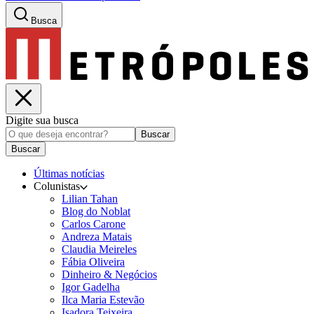
Busca
Digite sua busca
Buscar
Buscar
Últimas notícias
Colunistas
Lilian Tahan
Blog do Noblat
Carlos Carone
Andreza Matais
Claudia Meireles
Fábia Oliveira
Dinheiro & Negócios
Igor Gadelha
Ilca Maria Estevão
Isadora Teixeira