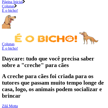
Página Inicial
Colunas
É o bicho!
Colunas
É o bicho!
Daycare: tudo que você precisa saber
sobre a "creche" para cães
A creche para cães foi criada para os
tutores que passam muito tempo longe de
casa, logo, os animais podem socializar e
brincar
Zilá Motta