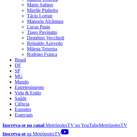
Mario Sabino
Mirelle Pinheiro
Tácio Lorran
Manoela Alcântara
Lucas Pasin
Tiago Pavinatto
Demétrio Vecchioli
Reinaldo Azevedo
Milena Teixeira
Rodrigo França
Brasil
DF
SP
MG
Mundo
Entretenimento
Vida & Estilo
Saúde
Ciência
Esportes
Especiais
Inscreva-se no canal
MetrópolesTV no
YouTube
MetrópolesTV
Inscreva-se
na MetrópolesTV