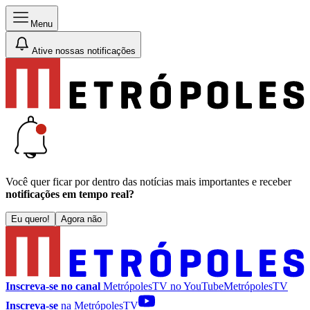
Menu
Ative nossas notificações
Você quer ficar por dentro das notícias mais importantes e receber
notificações em tempo real?
Eu quero!
Agora não
Inscreva-se no canal
MetrópolesTV no
YouTube
MetrópolesTV
Inscreva-se
na MetrópolesTV