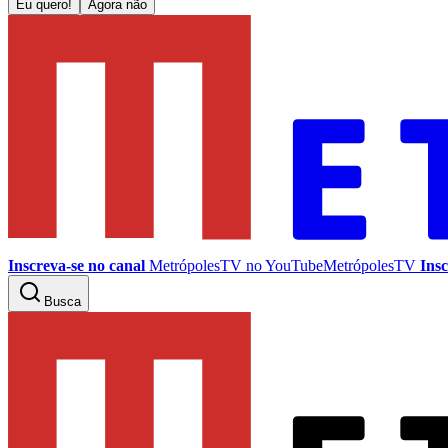
Eu quero!
Agora não
Inscreva-se no canal
MetrópolesTV no
YouTube
MetrópolesTV
Insc
Busca