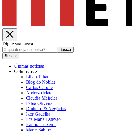
Digite sua busca
Buscar
Buscar
Últimas notícias
Colunistas
Lilian Tahan
Blog do Noblat
Carlos Carone
Andreza Matais
Claudia Meireles
Fábia Oliveira
Dinheiro & Negócios
Igor Gadelha
Ilca Maria Estevão
Isadora Teixeira
Mario Sabino