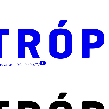
reva-se
na MetrópolesTV