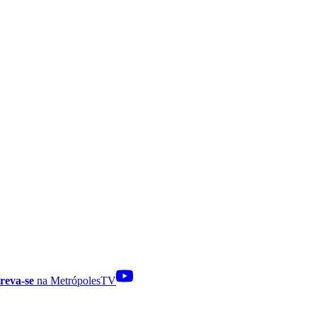
reva-se
na MetrópolesTV