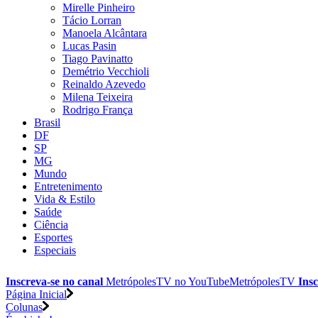
Mirelle Pinheiro
Tácio Lorran
Manoela Alcântara
Lucas Pasin
Tiago Pavinatto
Demétrio Vecchioli
Reinaldo Azevedo
Milena Teixeira
Rodrigo França
Brasil
DF
SP
MG
Mundo
Entretenimento
Vida & Estilo
Saúde
Ciência
Esportes
Especiais
Inscreva-se no canal
MetrópolesTV no
YouTube
MetrópolesTV
Insc
Página Inicial
Colunas