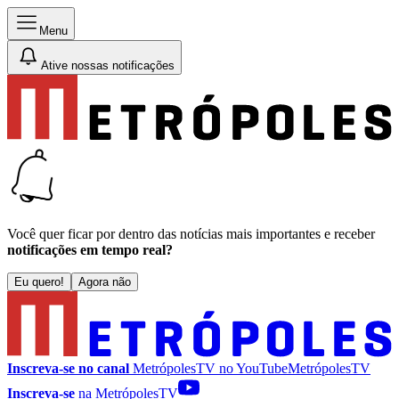
Menu
Ative nossas notificações
Você quer ficar por dentro das notícias mais importantes e receber
notificações em tempo real?
Eu quero!
Agora não
Inscreva-se no canal
MetrópolesTV no
YouTube
MetrópolesTV
Inscreva-se
na MetrópolesTV