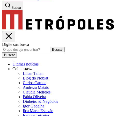
Busca
Digite sua busca
Buscar
Buscar
Últimas notícias
Colunistas
Lilian Tahan
Blog do Noblat
Carlos Carone
Andreza Matais
Claudia Meireles
Fábia Oliveira
Dinheiro & Negócios
Igor Gadelha
Ilca Maria Estevão
Isadora Teixeira