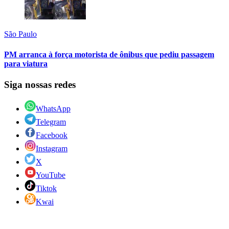
São Paulo
PM arranca à força motorista de ônibus que pediu passagem
para viatura
Siga nossas redes
WhatsApp
Telegram
Facebook
Instagram
X
YouTube
Tiktok
Kwai