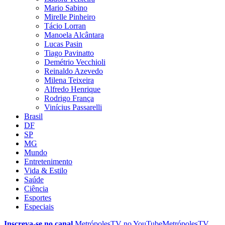
Mario Sabino
Mirelle Pinheiro
Tácio Lorran
Manoela Alcântara
Lucas Pasin
Tiago Pavinatto
Demétrio Vecchioli
Reinaldo Azevedo
Milena Teixeira
Alfredo Henrique
Rodrigo França
Vinícius Passarelli
Brasil
DF
SP
MG
Mundo
Entretenimento
Vida & Estilo
Saúde
Ciência
Esportes
Especiais
Inscreva-se no canal
MetrópolesTV no
YouTube
MetrópolesTV