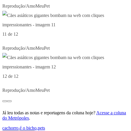
Reprodução/AmoMeuPet
11 de 12
Reprodução/AmoMeuPet
12 de 12
Reprodução/AmoMeuPet
Já leu todas as notas e reportagens da coluna hoje?
Acesse a coluna
do Metrópoles
.
cachorro
,
é o bicho
,
pets