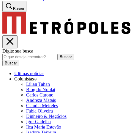
Busca
Digite sua busca
Buscar
Buscar
Últimas notícias
Colunistas
Lilian Tahan
Blog do Noblat
Carlos Carone
Andreza Matais
Claudia Meireles
Fábia Oliveira
Dinheiro & Negócios
Igor Gadelha
Ilca Maria Estevão
Isadora Teixeira