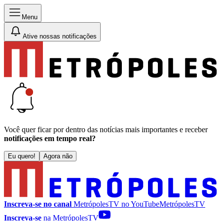
Menu
Ative nossas notificações
Você quer ficar por dentro das notícias mais importantes e receber
notificações em tempo real?
Eu quero!
Agora não
Inscreva-se no canal
MetrópolesTV no
YouTube
MetrópolesTV
Inscreva-se
na MetrópolesTV