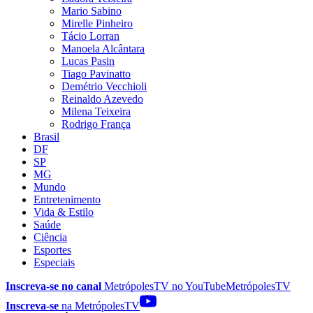
Mario Sabino
Mirelle Pinheiro
Tácio Lorran
Manoela Alcântara
Lucas Pasin
Tiago Pavinatto
Demétrio Vecchioli
Reinaldo Azevedo
Milena Teixeira
Rodrigo França
Brasil
DF
SP
MG
Mundo
Entretenimento
Vida & Estilo
Saúde
Ciência
Esportes
Especiais
Inscreva-se no canal
MetrópolesTV no
YouTube
MetrópolesTV
Inscreva-se
na MetrópolesTV