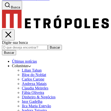
Busca
Digite sua busca
Buscar
Buscar
Últimas notícias
Colunistas
Lilian Tahan
Blog do Noblat
Carlos Carone
Andreza Matais
Claudia Meireles
Fábia Oliveira
Dinheiro & Negócios
Igor Gadelha
Ilca Maria Estevão
Isadora Teixeira