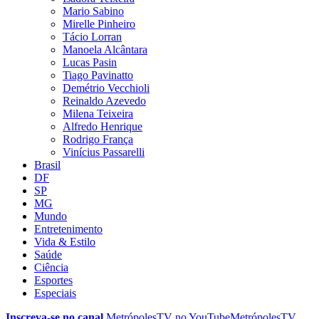
Mario Sabino
Mirelle Pinheiro
Tácio Lorran
Manoela Alcântara
Lucas Pasin
Tiago Pavinatto
Demétrio Vecchioli
Reinaldo Azevedo
Milena Teixeira
Alfredo Henrique
Rodrigo França
Vinícius Passarelli
Brasil
DF
SP
MG
Mundo
Entretenimento
Vida & Estilo
Saúde
Ciência
Esportes
Especiais
Inscreva-se no canal
MetrópolesTV no
YouTube
MetrópolesTV