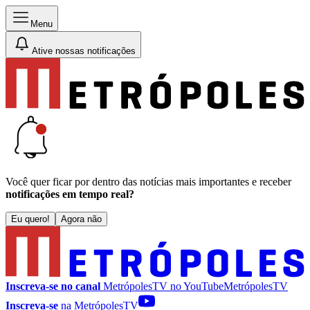
Menu
Ative nossas notificações
Você quer ficar por dentro das notícias mais importantes e receber
notificações em tempo real?
Eu quero!
Agora não
Inscreva-se no canal
MetrópolesTV no
YouTube
MetrópolesTV
Inscreva-se
na MetrópolesTV