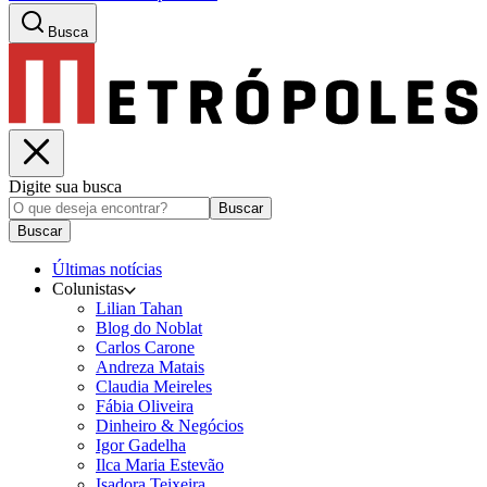
Busca
Digite sua busca
Buscar
Buscar
Últimas notícias
Colunistas
Lilian Tahan
Blog do Noblat
Carlos Carone
Andreza Matais
Claudia Meireles
Fábia Oliveira
Dinheiro & Negócios
Igor Gadelha
Ilca Maria Estevão
Isadora Teixeira