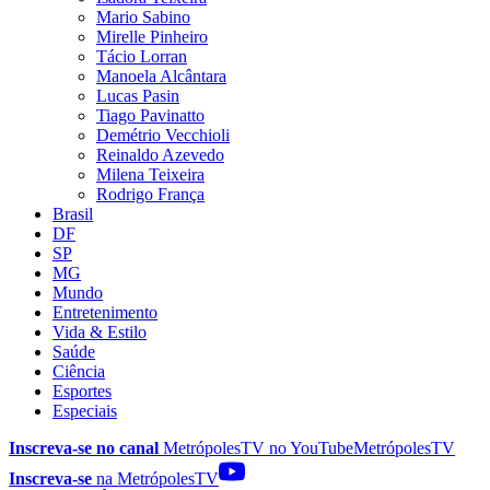
Mario Sabino
Mirelle Pinheiro
Tácio Lorran
Manoela Alcântara
Lucas Pasin
Tiago Pavinatto
Demétrio Vecchioli
Reinaldo Azevedo
Milena Teixeira
Rodrigo França
Brasil
DF
SP
MG
Mundo
Entretenimento
Vida & Estilo
Saúde
Ciência
Esportes
Especiais
Inscreva-se no canal
MetrópolesTV no
YouTube
MetrópolesTV
Inscreva-se
na MetrópolesTV