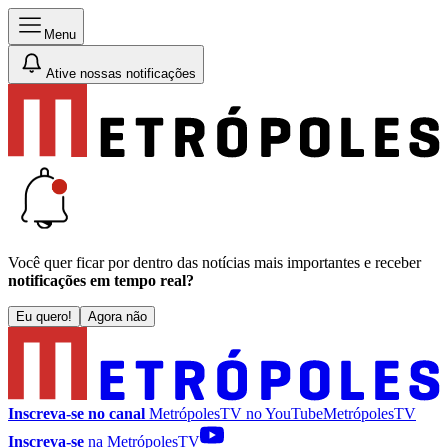
Menu
Ative nossas notificações
Você quer ficar por dentro das notícias mais importantes e receber
notificações em tempo real?
Eu quero!
Agora não
Inscreva-se no canal
MetrópolesTV no
YouTube
MetrópolesTV
Inscreva-se
na MetrópolesTV