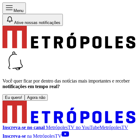
Menu
Ative nossas notificações
Você quer ficar por dentro das notícias mais importantes e receber
notificações em tempo real?
Eu quero!
Agora não
Inscreva-se no canal
MetrópolesTV no
YouTube
MetrópolesTV
Inscreva-se
na MetrópolesTV