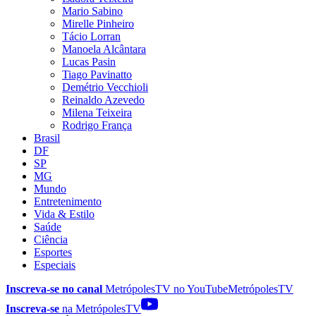
Mario Sabino
Mirelle Pinheiro
Tácio Lorran
Manoela Alcântara
Lucas Pasin
Tiago Pavinatto
Demétrio Vecchioli
Reinaldo Azevedo
Milena Teixeira
Rodrigo França
Brasil
DF
SP
MG
Mundo
Entretenimento
Vida & Estilo
Saúde
Ciência
Esportes
Especiais
Inscreva-se no canal
MetrópolesTV no
YouTube
MetrópolesTV
Inscreva-se
na MetrópolesTV