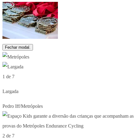
Fechar modal.
1 de 7
Largada
Pedro Iff/Metrópoles
2 de 7