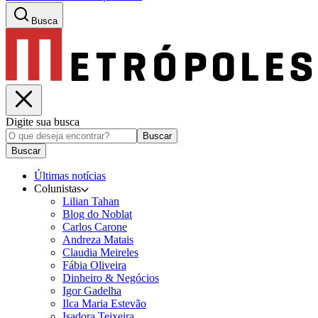
Busca
Digite sua busca
Buscar
Buscar
Últimas notícias
Colunistas
Lilian Tahan
Blog do Noblat
Carlos Carone
Andreza Matais
Claudia Meireles
Fábia Oliveira
Dinheiro & Negócios
Igor Gadelha
Ilca Maria Estevão
Isadora Teixeira