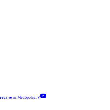
reva-se
na MetrópolesTV