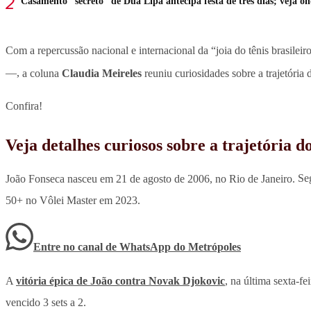
Casamento “secreto” de Dua Lipa antecipa festa de três dias; veja o
Com a repercussão nacional e internacional da “joia do tênis brasilei
—,
a coluna
Claudia Meireles
reuniu curiosidades sobre a trajetória
Confira!
Veja detalhes curiosos sobre a trajetória d
João Fonseca nasceu em 21 de agosto de 2006, no Rio de Janeiro.
Seg
50+ no Vôlei Master em 2023.
Entre no canal de WhatsApp
do
Metrópoles
A
vitória épica de João contra Novak Djokovic
, na última sexta-f
vencido 3 sets a 2.