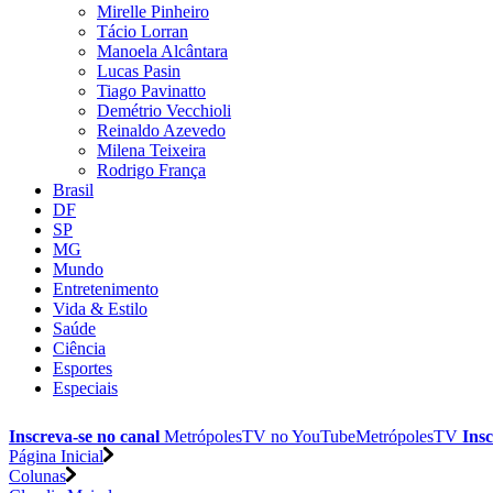
Mirelle Pinheiro
Tácio Lorran
Manoela Alcântara
Lucas Pasin
Tiago Pavinatto
Demétrio Vecchioli
Reinaldo Azevedo
Milena Teixeira
Rodrigo França
Brasil
DF
SP
MG
Mundo
Entretenimento
Vida & Estilo
Saúde
Ciência
Esportes
Especiais
Inscreva-se no canal
MetrópolesTV no
YouTube
MetrópolesTV
Insc
Página Inicial
Colunas