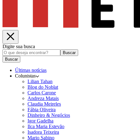
Digite sua busca
Buscar
Buscar
Últimas notícias
Colunistas
Lilian Tahan
Blog do Noblat
Carlos Carone
Andreza Matais
Claudia Meireles
Fábia Oliveira
Dinheiro & Negócios
Igor Gadelha
Ilca Maria Estevão
Isadora Teixeira
Mario Sabino