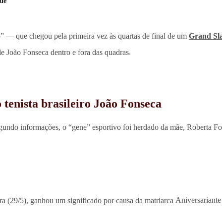
nde
ro” — que chegou pela primeira vez às quartas de final de um
Grand Sl
 de João Fonseca dentro e fora das quadras
.
o tenista brasileiro João Fonseca
undo informações, o “gene” esportivo foi herdado da mãe, Roberta Fon
eira (29/5), ganhou um significado por causa da matriarca
Aniversariante