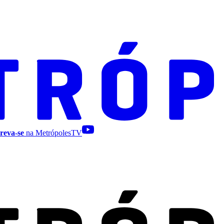
reva-se
na MetrópolesTV