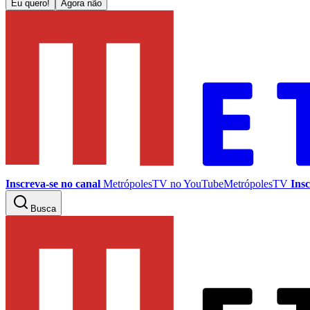
Eu quero!
Agora não
Inscreva-se no canal
MetrópolesTV no
YouTube
MetrópolesTV
Insc
Busca